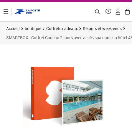
ontenu de la page
Accueil
boutique
Coffrets cadeaux
Séjours et week-ends
SMARTBOX - Coffret Cadeau 2 jours avec accès spa dans un hôtel 4*
Prix barré 133,25 €
Prix 108,25€