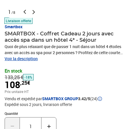
1
/8
Livraison offerte
Smartbox
SMARTBOX - Coffret Cadeau 2 jours avec
accès spa dans un hôtel 4* - Séjour
Quoi de plus relaxant que de passer 1 nuit dans un hôtel 4 étoiles
avec un accès au spa pour 2 personnes ? Profitez de cette courte
mais revigorante pause dans un superbe hôtel étoilé, où tous les
Voir la description
luxes seront à votre disposition. Partez loin ou près, notre coffret
En stock
cadeau renferme des établissements 4 étoiles partout en France.
133,25 €
L'une de ces destinations sera votre cocon le temps d'une nuit, puis
-18%
108
,25€
vous pourrez profitez de votre accès au spa pour vous ressourcer.
Le lendemain vous aurez droit à un succulent petit-déjeuner. Un
Prix unitaire HT
cadeau pour vraiment gâter celui à qui on l'offre !1 nuit avec petit-
Vendu et expédié par
SMARTBOX GROUP
3.42/5
(24)
déjeuners et accès au spa pour 2 personnes5 séjours en hôtels 4*
Expédié sous 2 jours
livraison offerte
Quantité : 1
Quantité