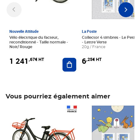
Nouvelle Attitude
La Poste
Vélo électrique du facteur,
Collector 4 timbres - Le Petit P
reconditionné - Taille normale -
- Lettre Verte
Noir/ Rouge
20g / France
1 241
6
,67€ HT
,25€ HT
Ajouter au panier
Vous pourriez également aimer
Prix 1 241,67€ HT
Prix 6,25€ HT