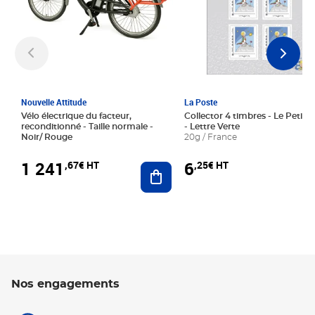
Nouvelle Attitude
La Poste
Vélo électrique du facteur,
Collector 4 timbres - Le Petit P
reconditionné - Taille normale -
- Lettre Verte
Noir/ Rouge
20g / France
1 241
6
,67€ HT
,25€ HT
Ajouter au panier
Nos engagements