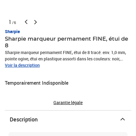
1
/6
Sharpie
Sharpie marqueur permament FINE, étui de
8
Sharpie marqueur permament FINE, étui de 8 tracé: env. 1,0 mm,
pointe ogive, étui en plastique assorti dans les couleurs: noir,
rouge, bleu, vert, orange, rose vif, turquoise, violet contenu: 8
Voir la description
marqueurs (alt:S0180751/neu:S0814660)
Temporairement Indisponible
Garantie légale
Description