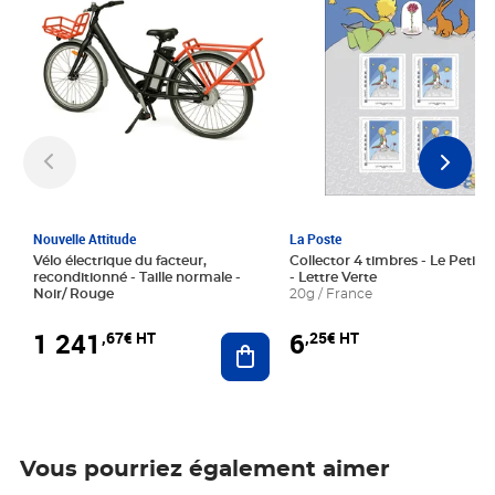
Nouvelle Attitude
La Poste
Vélo électrique du facteur,
Collector 4 timbres - Le Petit P
reconditionné - Taille normale -
- Lettre Verte
Noir/ Rouge
20g / France
1 241
6
,67€ HT
,25€ HT
Ajouter au panier
Vous pourriez également aimer