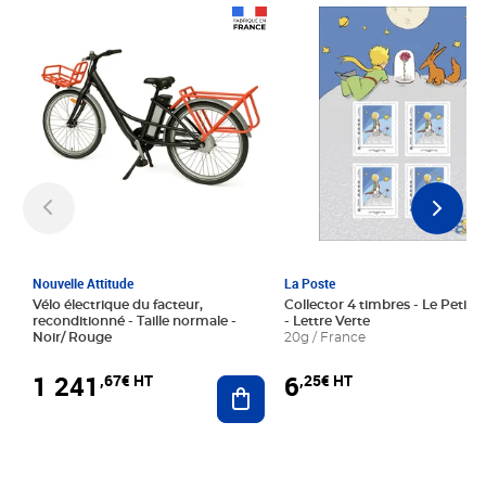
Prix 1 241,67€ HT
Prix 6,25€ HT
Nouvelle Attitude
La Poste
Vélo électrique du facteur,
Collector 4 timbres - Le Petit P
reconditionné - Taille normale -
- Lettre Verte
Noir/ Rouge
20g / France
1 241
6
,67€ HT
,25€ HT
Ajouter au panier