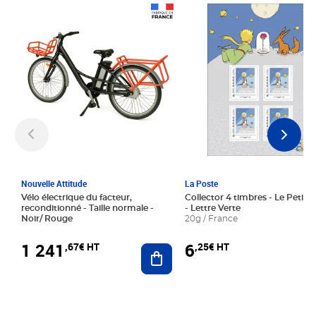
Prix 1 241,67€ HT
Prix 6,25€ HT
Nouvelle Attitude
La Poste
Vélo électrique du facteur,
Collector 4 timbres - Le Petit P
reconditionné - Taille normale -
- Lettre Verte
Noir/ Rouge
20g / France
1 241
6
,67€ HT
,25€ HT
Ajouter au panier