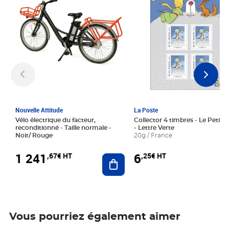
Nouvelle Attitude
La Poste
Vélo électrique du facteur,
Collector 4 timbres - Le Petit P
reconditionné - Taille normale -
- Lettre Verte
Noir/ Rouge
20g / France
1 241
6
,67€ HT
,25€ HT
Ajouter au panier
Vous pourriez également aimer