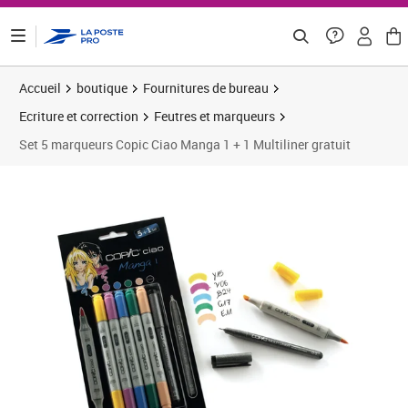
ontenu de la page
Accueil
boutique
Fournitures de bureau
Ecriture et correction
Feutres et marqueurs
Set 5 marqueurs Copic Ciao Manga 1 + 1 Multiliner gratuit
Prix 20,05€
Prix 2
Prix b
Prix 3