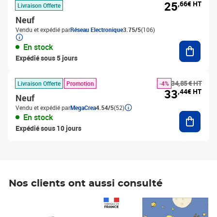
25
,66€ HT
Livraison Offerte
Neuf
Vendu et expédié par
Réseau Electronique
3.75/5
(106)
Ajouter
En stock
Expédié sous 5 jours
34,85 € HT
Livraison Offerte
Promotion
-4%
33
,44€ HT
Neuf
Vendu et expédié par
MegaCrea
4.54/5
(52)
Ajouter
En stock
Expédié sous 10 jours
Nos clients ont aussi consulté
Prix 1 241,67€ HT
Prix 6,25€ HT