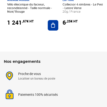
Vélo électrique du facteur,
Collector 4 timbres - Le Petit P
reconditionné - Taille normale -
- Lettre Verte
Noir/ Rouge
20g / France
1 241
6
,67€ HT
,25€ HT
Ajouter au panier
Nos engagements
Proche de vous
Localiser un bureau de poste
Paiements 100% sécurisés