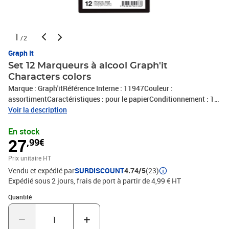
1
/2
Graph It
Set 12 Marqueurs à alcool Graph'it
Characters colors
Marque : Graph'itRéférence Interne : 11947Couleur :
assortimentCaractéristiques : pour le papierConditionnement : 1
set de 12 marqueursDimensions : 16,5 X 11 X 4 cmExpédié de
Voir la description
France par notre entrepot Lyonnais
En stock
27
,99€
Prix unitaire HT
Vendu et expédié par
SURDISCOUNT
4.74/5
(23)
Expédié sous 2 jours, frais de port à partir de 4,99 € HT
Quantité : 1
Quantité