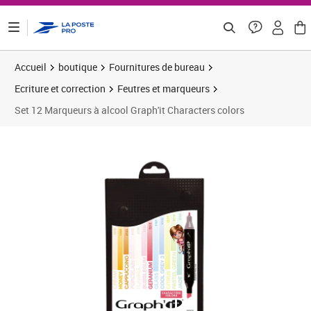
ontenu de la page
Accueil
boutique
Fournitures de bureau
Ecriture et correction
Feutres et marqueurs
Set 12 Marqueurs à alcool Graph'it Characters colors
Prix 27,99€
Prix 4