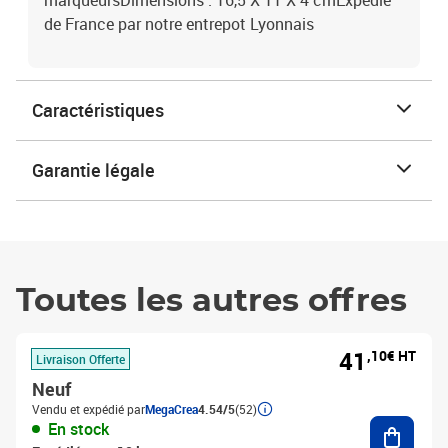
marqueursDimensions : 16,5 X 11 X 4 cmExpédié
de France par notre entrepot Lyonnais
Caractéristiques
Garantie légale
Toutes les autres offres
41
,10€ HT
Livraison Offerte
Neuf
Vendu et expédié par
MegaCrea
4.54/5
(52)
Ajouter
En stock