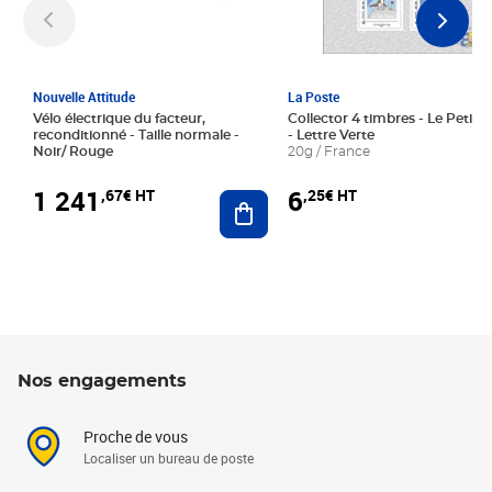
Nouvelle Attitude
La Poste
Vélo électrique du facteur,
Collector 4 timbres - Le Petit P
reconditionné - Taille normale -
- Lettre Verte
Noir/ Rouge
20g / France
1 241
6
,67€ HT
,25€ HT
Ajouter au panier
Nos engagements
Proche de vous
Localiser un bureau de poste