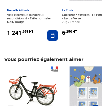
Nouvelle Attitude
La Poste
Vélo électrique du facteur,
Collector 4 timbres - Le Petit P
reconditionné - Taille normale -
- Lettre Verte
Noir/ Rouge
20g / France
1 241
6
,67€ HT
,25€ HT
Ajouter au panier
Vous pourriez également aimer
Prix 1 241,67€ HT
Prix 6,25€ HT