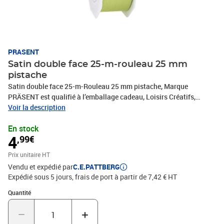
PRASENT
Satin double face 25-m-rouleau 25 mm
pistache
Satin double face 25-m-Rouleau 25 mm pistache, Marque
PRÄSENT est qualifié à l’emballage cadeau, Loisirs Créatifs,
Bricolage et tous vos projets DIY. Le ruban décoratif est produit en
Voir la description
Allemagne et le bobine consiste en 100 % matériaux recyclés. Le
En stock
ruban cadeau est parfait pour les différents thèmes de commerces
4
,99€
et occasions, comme Noël, anniversaire, mariage, Saint-Valentin
ou Pâques. Laissez-vous inspirer de la diversité de produits de
Prix unitaire HT
C.E.PATTBERG et constatez par vous-même les nombreux
Vendu et expédié par
C.E.PATTBERG
avantages de la qualité fabriqué en Allemagne.
Expédié sous 5 jours, frais de port à partir de 7,42 € HT
Quantité : 1
Quantité