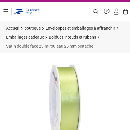
ontenu de la page
Accueil
boutique
Enveloppes et emballages à affranchir
Emballages cadeaux
Bolducs, nœuds et rubans
Satin double face 25-m-rouleau 25 mm pistache
Prix 4,99€