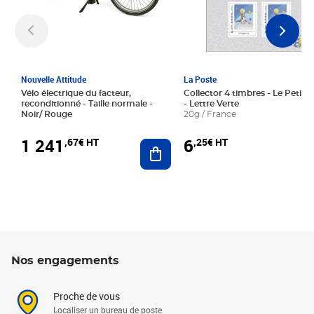
Nouvelle Attitude
La Poste
Vélo électrique du facteur,
Collector 4 timbres - Le Petit P
reconditionné - Taille normale -
- Lettre Verte
Noir/ Rouge
20g / France
1 241
6
,67€ HT
,25€ HT
Ajouter au panier
Nos engagements
Proche de vous
Localiser un bureau de poste