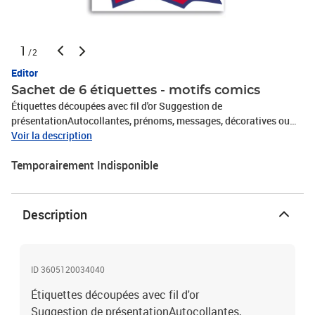
1
/2
Editor
Sachet de 6 étiquettes - motifs comics
Étiquettes découpées avec fil d'or Suggestion de
présentationAutocollantes, prénoms, messages, décoratives ou
accessoirisées les étiquettes sont la touche finale sur un paquet
Voir la description
cadeau.
Temporairement Indisponible
Description
ID 3605120034040
Étiquettes découpées avec fil d'or
Suggestion de présentationAutocollantes,