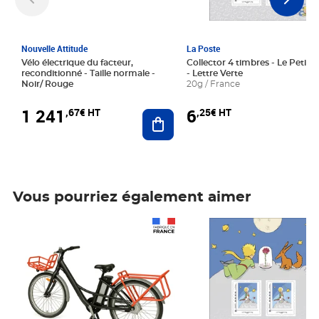
Nouvelle Attitude
La Poste
Vélo électrique du facteur,
Collector 4 timbres - Le Petit P
reconditionné - Taille normale -
- Lettre Verte
Noir/ Rouge
20g / France
1 241
6
,67€ HT
,25€ HT
Ajouter au panier
Vous pourriez également aimer
Prix 1 241,67€ HT
Prix 6,25€ HT