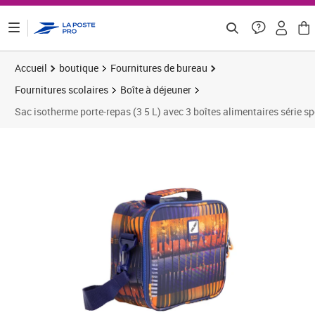
ontenu de la page
Accueil
boutique
Fournitures de bureau
Fournitures scolaires
Boîte à déjeuner
Sac isotherme porte-repas (3 5 L) avec 3 boîtes alimentaires série sp
Prix 31,58€