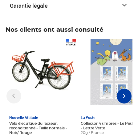
Garantie légale
Nos clients ont aussi consulté
Prix 1 241,67€ HT
Prix 6,25€ HT
Nouvelle Attitude
La Poste
Vélo électrique du facteur,
Collector 4 timbres - Le Petit P
reconditionné - Taille normale -
- Lettre Verte
Noir/ Rouge
20g / France