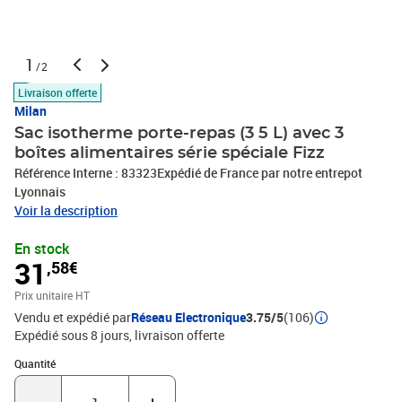
1
/2
Livraison offerte
Milan
Sac isotherme porte-repas (3 5 L) avec 3
boîtes alimentaires série spéciale Fizz
Référence Interne : 83323Expédié de France par notre entrepot
Lyonnais
Voir la description
En stock
31
,58€
Prix unitaire HT
Vendu et expédié par
Réseau Electronique
3.75/5
(106)
Expédié sous 8 jours
livraison offerte
Quantité : 1
Quantité