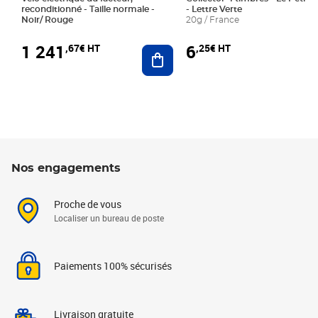
reconditionné - Taille normale -
- Lettre Verte
Noir/ Rouge
20g / France
1 241
6
,67€ HT
,25€ HT
Ajouter au panier
Nos engagements
Proche de vous
Localiser un bureau de poste
Paiements 100% sécurisés
Livraison gratuite