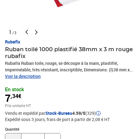
1
/3
Rubafix
Ruban toilé 1000 plastifié 38mm x 3 m rouge
rubafix
Rubafix Ruban toile, rouge, se découpe à la main, plastifié,
imperméable, très résistant, inscriptible, Dimensions: (l)38 mm x
(L)3 m, -573000
Voir la description
En stock
7
,34€
Prix unitaire HT
Vendu et expédié par
Stock-Bureau
4.59/5
(329)
Expédié sous 3 jours, frais de port à partir de 2,08 € HT
Quantité : 1
Quantité