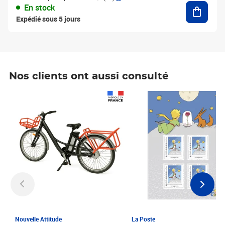
Ajouter
En stock
Expédié sous 5 jours
Nos clients ont aussi consulté
Prix 1 241,67€ HT
Prix 6,25€ HT
Nouvelle Attitude
La Poste