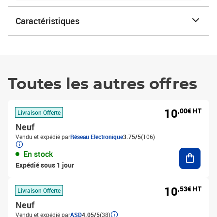
Caractéristiques
Toutes les autres offres
10
,00€ HT
Livraison Offerte
Neuf
Vendu et expédié par
Réseau Electronique
3.75/5
(106)
Ajouter
En stock
Expédié sous 1 jour
10
,53€ HT
Livraison Offerte
Neuf
Vendu et expédié par
ASD
4.05/5
(38)