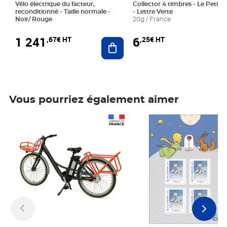
Vélo électrique du facteur,
Collector 4 timbres - Le Petit P
reconditionné - Taille normale -
- Lettre Verte
Noir/ Rouge
20g / France
1 241
6
,67€ HT
,25€ HT
Ajouter au panier
Vous pourriez également aimer
Prix 1 241,67€ HT
Prix 6,25€ HT