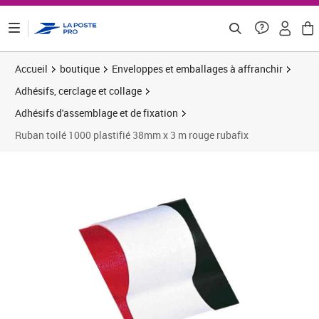
ontenu de la page
Accueil
boutique
Enveloppes et emballages à affranchir
Adhésifs, cerclage et collage
Adhésifs d'assemblage et de fixation
Ruban toilé 1000 plastifié 38mm x 3 m rouge rubafix
Prix 7,34€
Prix 1
Prix 1