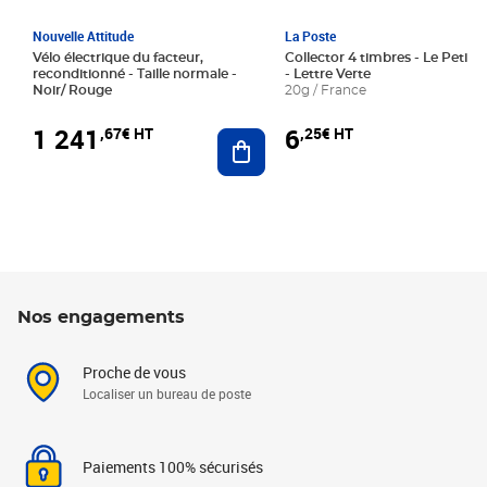
Nouvelle Attitude
La Poste
Vélo électrique du facteur,
Collector 4 timbres - Le Petit P
reconditionné - Taille normale -
- Lettre Verte
Noir/ Rouge
20g / France
1 241
6
,67€ HT
,25€ HT
Ajouter au panier
Nos engagements
Proche de vous
Localiser un bureau de poste
Paiements 100% sécurisés