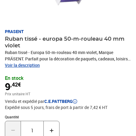
PRASENT
Ruban tissé - europa 50-m-rouleau 40 mm
violet
Ruban tissé - Europa 50-m-rouleau 40 mm violet, Marque
PRÄSENT. Parfait pour la décoration de paquets, cadeaux, loisirs
décoratifs et tous vos projets DIY. Nos produits sont fabriqués en
Voir la description
Allemagne et sont composés à 100% de matériaux recyclés. Pour
En stock
toutes les occasions : que ce soit pour un anniversaire, un
9
,42€
baptême, une communion, Noël, le Nouvel An ou même pour
Pâques – ce fabuleux accessoire rend rapidement les emballages
Prix unitaire HT
cadeaux beaux et attrayants.
Vendu et expédié par
C.E.PATTBERG
Expédié sous 5 jours, frais de port à partir de 7,42 € HT
Quantité : 1
Quantité