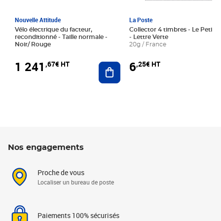
Nouvelle Attitude
La Poste
Vélo électrique du facteur,
Collector 4 timbres - Le Petit P
reconditionné - Taille normale -
- Lettre Verte
Noir/ Rouge
20g / France
1 241
6
,67€ HT
,25€ HT
Ajouter au panier
Nos engagements
Proche de vous
Localiser un bureau de poste
Paiements 100% sécurisés