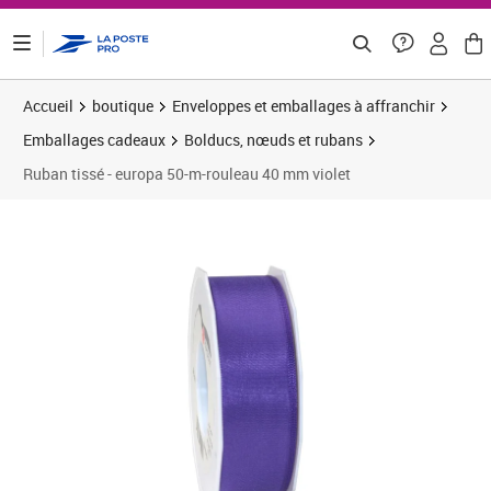
ontenu de la page
Accueil
boutique
Enveloppes et emballages à affranchir
Emballages cadeaux
Bolducs, nœuds et rubans
Ruban tissé - europa 50-m-rouleau 40 mm violet
Prix 9,42€