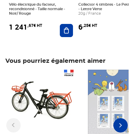
Vélo électrique du facteur,
Collector 4 timbres - Le Petit P
reconditionné - Taille normale -
- Lettre Verte
Noir/ Rouge
20g / France
1 241
6
,67€ HT
,25€ HT
Ajouter au panier
Vous pourriez également aimer
Prix 1 241,67€ HT
Prix 6,25€ HT