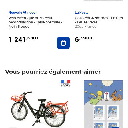
Nouvelle Attitude
La Poste
Vélo électrique du facteur,
Collector 4 timbres - Le Petit P
reconditionné - Taille normale -
- Lettre Verte
Noir/ Rouge
20g / France
1 241
6
,67€ HT
,25€ HT
Ajouter au panier
Vous pourriez également aimer
Prix 1 241,67€ HT
Prix 6,25€ HT