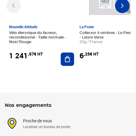
Nouvelle Attitude
La Poste
Vélo électrique du facteur,
Collector 4 timbres - Le Petit P
reconditionné - Taille normale -
- Lettre Verte
Noir/ Rouge
20g / France
1 241
6
,67€ HT
,25€ HT
Ajouter au panier
Nos engagements
Proche de vous
Localiser un bureau de poste