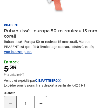
PRASENT
Ruban tissé - europa 50-m-rouleau 15 mm
corail
Ruban tissé - Europa 50-m-rouleau 15 mm corail, Marque
PRÄSENT est qualifié à l’emballage cadeau, Loisirs Créatifs,
Bricolage et tous vos projets DIY. Le ruban décoratif est produit en
Voir la description
Allemagne et le bobine consiste en 100 % matériaux recyclés. Le
En stock
ruban cadeau est parfait pour les différents thèmes de commerces
5
,58€
et occasions, comme Noël, anniversaire, mariage, Saint-Valentin
ou Pâques. Laissez-vous inspirer de la diversité de produits de
Prix unitaire HT
C.E.PATTBERG et constatez par vous-même les nombreux
Vendu et expédié par
C.E.PATTBERG
avantages de la qualité fabriqué en Allemagne.
Expédié sous 5 jours, frais de port à partir de 7,42 € HT
Quantité : 1
Quantité