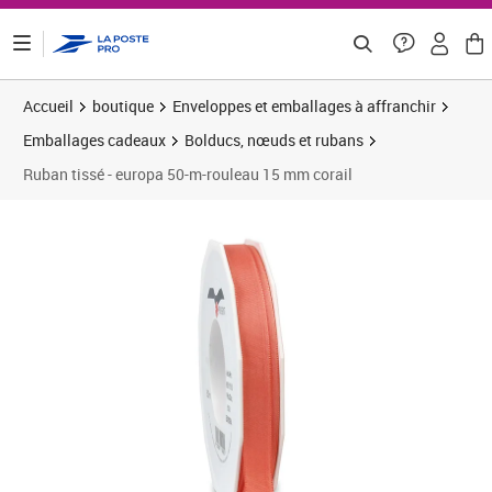
ontenu de la page
Accueil
boutique
Enveloppes et emballages à affranchir
Emballages cadeaux
Bolducs, nœuds et rubans
Ruban tissé - europa 50-m-rouleau 15 mm corail
Prix 5,58€