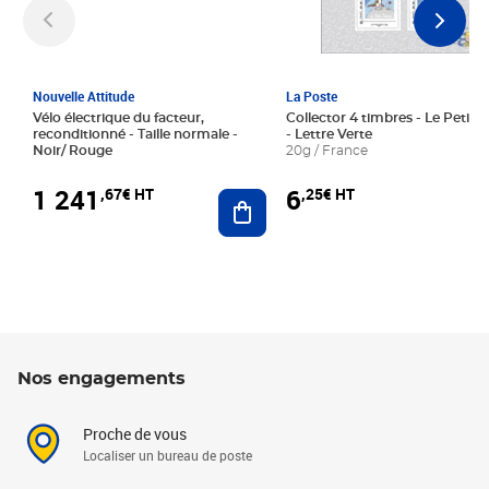
Nouvelle Attitude
La Poste
Vélo électrique du facteur,
Collector 4 timbres - Le Petit P
reconditionné - Taille normale -
- Lettre Verte
Noir/ Rouge
20g / France
1 241
6
,67€ HT
,25€ HT
Ajouter au panier
Nos engagements
Proche de vous
Localiser un bureau de poste