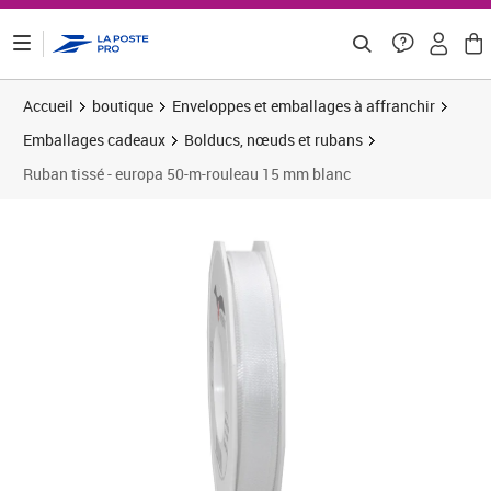
ontenu de la page
Accueil
boutique
Enveloppes et emballages à affranchir
Emballages cadeaux
Bolducs, nœuds et rubans
Ruban tissé - europa 50-m-rouleau 15 mm blanc
Prix 5,58€