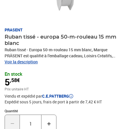
PRASENT
Ruban tissé - europa 50-m-rouleau 15 mm
blanc
Ruban tissé - Europa 50-m-rouleau 15 mm blanc, Marque
PRÄSENT est qualifié à l’emballage cadeau, Loisirs Créatifs,
Bricolage et tous vos projets DIY. Le ruban décoratif est produit en
Voir la description
Allemagne et le bobine consiste en 100 % matériaux recyclés. Le
En stock
ruban cadeau est parfait pour les différents thèmes de commerces
5
,58€
et occasions, comme Noël, anniversaire, mariage, Saint-Valentin
ou Pâques. Laissez-vous inspirer de la diversité de produits de
Prix unitaire HT
C.E.PATTBERG et constatez par vous-même les nombreux
Vendu et expédié par
C.E.PATTBERG
avantages de la qualité fabriqué en Allemagne.
Expédié sous 5 jours, frais de port à partir de 7,42 € HT
Quantité : 1
Quantité