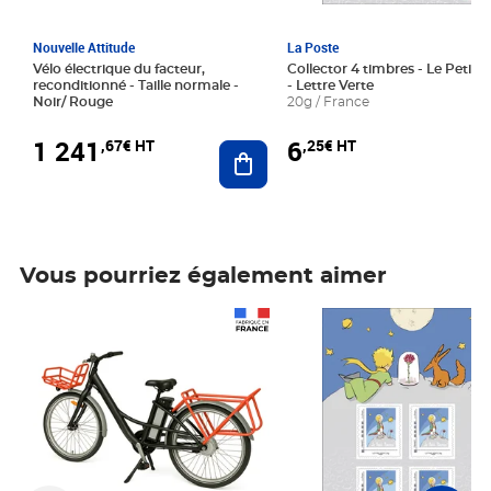
Nouvelle Attitude
La Poste
Vélo électrique du facteur,
Collector 4 timbres - Le Petit P
reconditionné - Taille normale -
- Lettre Verte
Noir/ Rouge
20g / France
1 241
6
,67€ HT
,25€ HT
Ajouter au panier
Vous pourriez également aimer
Prix 1 241,67€ HT
Prix 6,25€ HT