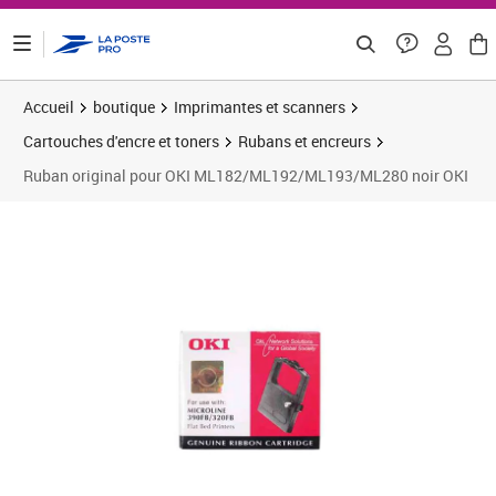
ontenu de la page
Accueil
boutique
Imprimantes et scanners
Cartouches d'encre et toners
Rubans et encreurs
Ruban original pour OKI ML182/ML192/ML193/ML280 noir OKI
Prix 12,02€
Prix b
Prix 1
Prix 1
Prix 2
Prix 3
Prix b
Prix 2