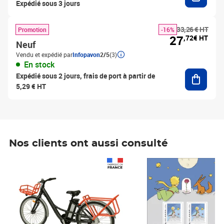
Expédié sous 3 jours
33,26 € HT
Promotion
-16%
27
,72€ HT
Neuf
Vendu et expédié par
Infopavon
2/5
(3)
En stock
Ajouter
Expédié sous 2 jours, frais de port à partir de
5,29 € HT
Nos clients ont aussi consulté
Prix 1 241,67€ HT
Prix 6,25€ HT