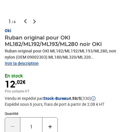
1
/4
Oki
Ruban original pour OKI
ML182/ML192/ML193/ML280 noir OKI
Ruban original pour OKI ML182/ML192/ML193/ML280, noir
nylon (OEM 09002303) ML180/ML320/ML320
Elite/ML321/ML321 Elite/ML3320/ML3321 ML 183/Okimate
Voir la description
120/ML 320FB
En stock
12
,02€
Prix unitaire HT
Vendu et expédié par
Stock-Bureau
4.59/5
(330)
Expédié sous 6 jours, frais de port à partir de 2,08 € HT
Quantité : 1
Quantité