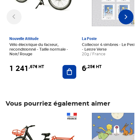
Nouvelle Attitude
La Poste
Vélo électrique du facteur,
Collector 4 timbres - Le Petit P
reconditionné - Taille normale -
- Lettre Verte
Noir/ Rouge
20g / France
1 241
6
,67€ HT
,25€ HT
Ajouter au panier
Vous pourriez également aimer
Prix 1 241,67€ HT
Prix 6,25€ HT