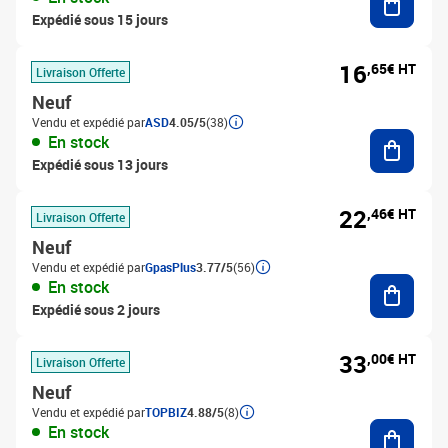
Expédié sous 15 jours
16
,65€ HT
Livraison Offerte
Neuf
Vendu et expédié par
ASD
4.05/5
(38)
Ajouter
En stock
Expédié sous 13 jours
22
,46€ HT
Livraison Offerte
Neuf
Vendu et expédié par
GpasPlus
3.77/5
(56)
Ajouter
En stock
Expédié sous 2 jours
33
,00€ HT
Livraison Offerte
Neuf
Vendu et expédié par
TOPBIZ
4.88/5
(8)
Ajouter
En stock