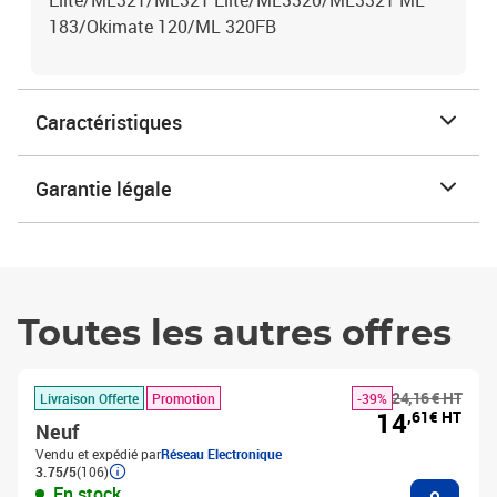
Elite/ML321/ML321 Elite/ML3320/ML3321 ML
183/Okimate 120/ML 320FB
Caractéristiques
Garantie légale
Toutes les autres offres
24,16 € HT
Livraison Offerte
Promotion
-39%
14
,61€ HT
Neuf
Vendu et expédié par
Réseau Electronique
3.75/5
(106)
Ajouter
En stock