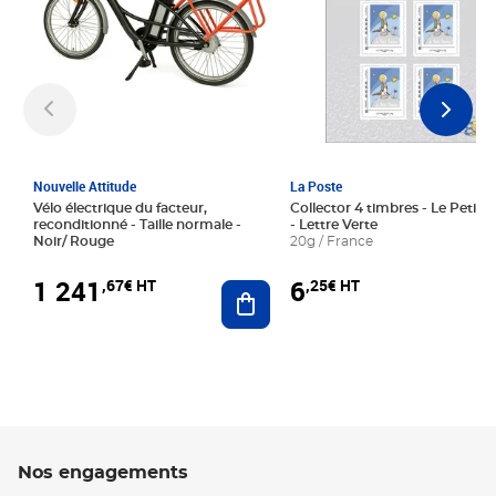
Nouvelle Attitude
La Poste
Vélo électrique du facteur,
Collector 4 timbres - Le Petit P
reconditionné - Taille normale -
- Lettre Verte
Noir/ Rouge
20g / France
1 241
6
,67€ HT
,25€ HT
Ajouter au panier
Nos engagements