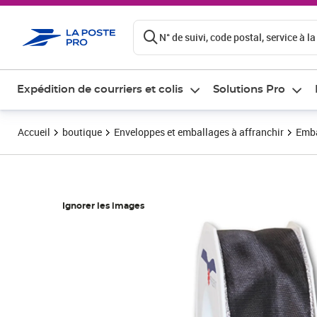
ontenu de la page
N° de suivi, code postal, service à la
Expédition de courriers et colis
Solutions Pro
Accueil
boutique
Enveloppes et emballages à affranchir
Emba
Ignorer les images