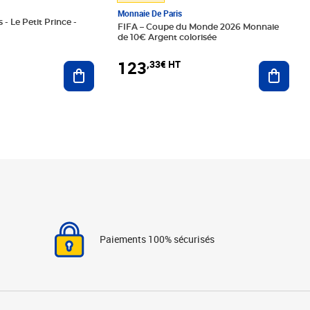
Monnaie De Paris
 - Le Petit Prince -
FIFA – Coupe du Monde 2026 Monnaie
de 10€ Argent colorisée
123
,33€ HT
Ajoute
Ajouter au panier
Paiements 100% sécurisés