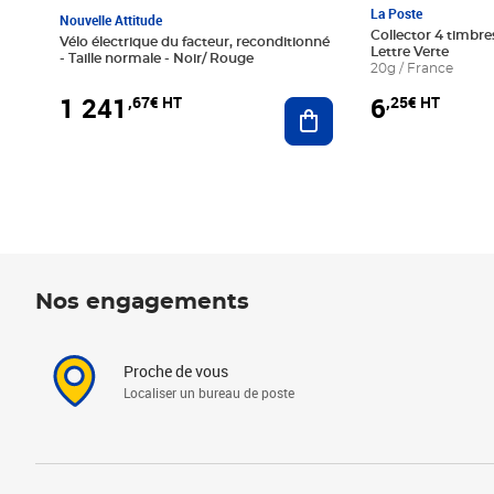
La Poste
Nouvelle Attitude
Collector 4 timbres
Vélo électrique du facteur, reconditionné
Lettre Verte
- Taille normale - Noir/ Rouge
20g / France
1 241
6
,67€ HT
,25€ HT
Ajouter au panier
Nos engagements
Proche de vous
Localiser un bureau de poste