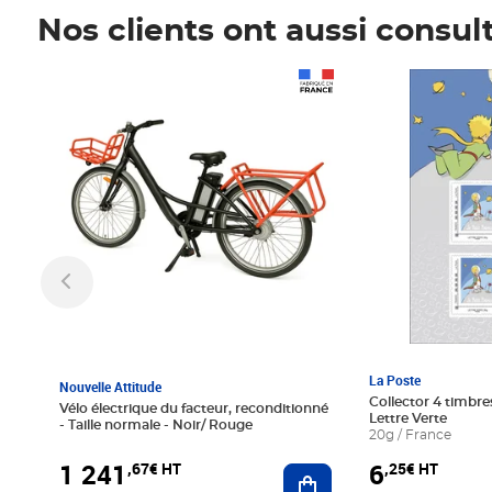
Nos clients ont aussi consul
Prix 1 241,67€ HT
Prix 6,25€ HT
La Poste
Nouvelle Attitude
Collector 4 timbres
Vélo électrique du facteur, reconditionné
Lettre Verte
- Taille normale - Noir/ Rouge
20g / France
1 241
6
,67€ HT
,25€ HT
Ajouter au panier