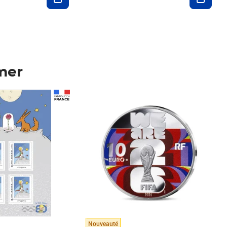
mer
Prix 123,33€ HT
Nouveauté