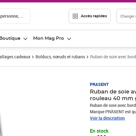
 personne, ...
Changer d
Accès rapides
Boutique
Mon Mag Pro
llages cadeaux
Bolducs, nœuds et rubans
Ruban de soie avec bor
Prix 8,29€
PRASENT
Ruban de soie a
rouleau 40 mm g
Ruban de soie avec bor
Marque PRÄSENT est qual
tous vos projets DIY. Le
Voir la description
en 100 % matériaux recyc
En stock
de commerces et occasio