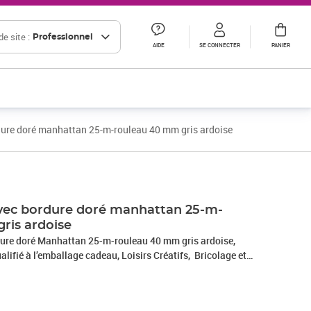
e site :
Professionnel
AIDE
SE CONNECTER
PANIER
dure doré manhattan 25-m-rouleau 40 mm gris ardoise
vec bordure doré manhattan 25-m-
ris ardoise
dure doré Manhattan 25-m-rouleau 40 mm gris ardoise,
ifié à l’emballage cadeau, Loisirs Créatifs, Bricolage et
 ruban décoratif est produit en Allemagne et le bobine consiste
lés. Le ruban cadeau est parfait pour les différents thèmes
ns, comme Noël, anniversaire, mariage, Saint-Valentin ou