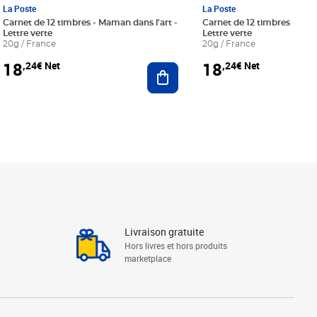
La Poste
La Poste
Carnet de 12 timbres - Maman dans l'art -
Carnet de 12 timbres - Le bl
Lettre verte
Lettre verte
20g / France
20g / France
18
18
,24€ Net
,24€ Net
r au panier
Ajouter au panier
Livraison gratuite
Hors livres et hors produits
marketplace
Linkedin
Facebook
Youtube