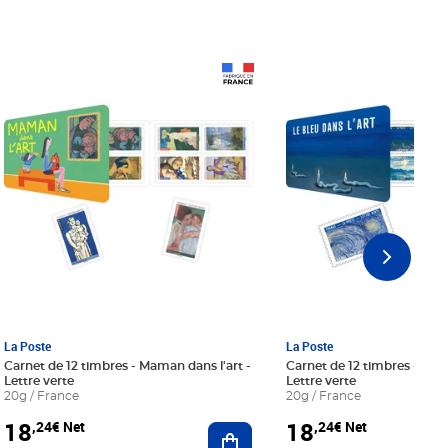
Prix 18,24€ Net
Prix 18,24€ Net
La Poste
La Poste
Carnet de 12 timbres - Maman dans l'art -
Carnet de 12 timbres - Le bl
Lettre verte
Lettre verte
20g / France
20g / France
18
18
,24€ Net
,24€ Net
r au panier
Ajouter au panier