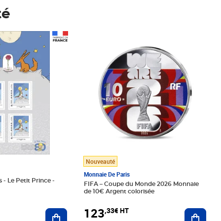
té
Prix 123,33€ HT
Nouveauté
Monnaie De Paris
 - Le Petit Prince -
FIFA – Coupe du Monde 2026 Monnaie
de 10€ Argent colorisée
123
,33€ HT
Ajoute
Ajouter au panier