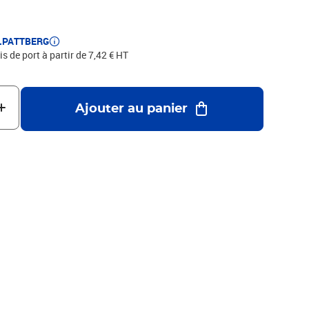
spirer de la diversité de produits de C.E.PATTBERG et
 les nombreux avantages de la qualité fabriqué en
E.PATTBERG
is de port à partir de 7,42 € HT
Ajouter au panier