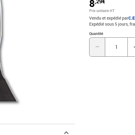
8
,29€
Pâques. Laissez-vous in
constatez par vous-même
Prix unitaire HT
Allemagne.
Vendu et expédié par
C.
Expédié sous 5 jours, fra
Quantité : 1
Quantité