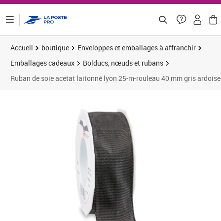
ontenu de la page
Accueil
boutique
Enveloppes et emballages à affranchir
Emballages cadeaux
Bolducs, nœuds et rubans
Ruban de soie acetat laitonné lyon 25-m-rouleau 40 mm gris ardoise
Prix 8,29€