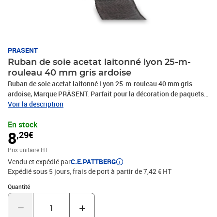
PRASENT
Ruban de soie acetat laitonné lyon 25-m-
rouleau 40 mm gris ardoise
Ruban de soie acetat laitonné Lyon 25-m-rouleau 40 mm gris
ardoise, Marque PRÄSENT. Parfait pour la décoration de paquets,
cadeaux, loisirs décoratifs et tous vos projets DIY. Nos produits
Voir la description
sont fabriqués en Allemagne et sont composés à 100% de
En stock
matériaux recyclés. Pour toutes les occasions : que ce soit pour un
8
,29€
anniversaire, un baptême, une communion, Noël, le Nouvel An ou
même pour Pâques – ce fabuleux accessoire rend rapidement les
Prix unitaire HT
emballages cadeaux beaux et attrayants.
Vendu et expédié par
C.E.PATTBERG
Expédié sous 5 jours, frais de port à partir de 7,42 € HT
Quantité : 1
Quantité