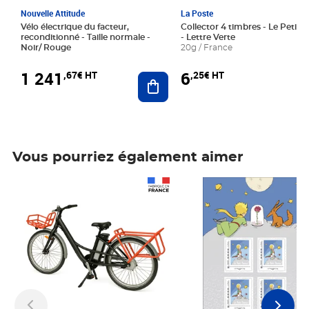
Nouvelle Attitude
La Poste
Vélo électrique du facteur,
Collector 4 timbres - Le Petit P
reconditionné - Taille normale -
- Lettre Verte
Noir/ Rouge
20g / France
1 241
6
,67€ HT
,25€ HT
Ajouter au panier
Vous pourriez également aimer
Prix 1 241,67€ HT
Prix 6,25€ HT