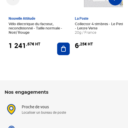
Nouvelle Attitude
La Poste
Vélo électrique du facteur,
Collector 4 timbres - Le Petit P
reconditionné - Taille normale -
- Lettre Verte
Noir/ Rouge
20g / France
1 241
6
,67€ HT
,25€ HT
Ajouter au panier
Nos engagements
Proche de vous
Localiser un bureau de poste