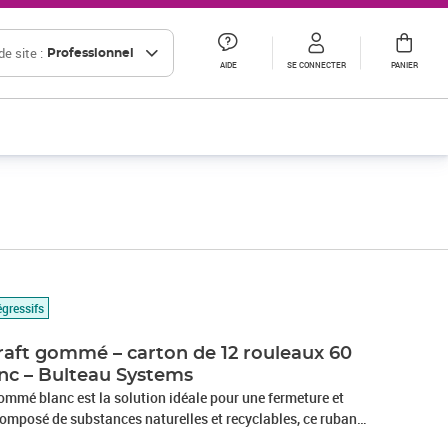
e site :
Professionnel
AIDE
SE CONNECTER
PANIER
égressifs
raft gommé – carton de 12 rouleaux 60
nc – Bulteau Systems
ommé blanc est la solution idéale pour une fermeture et
Composé de substances naturelles et recyclables, ce ruban
 immédiate et définitive grâce à sa colle à prise rapide. Il