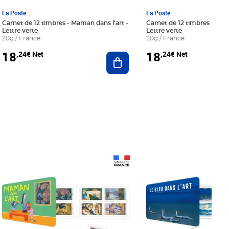
La Poste
La Poste
Carnet de 12 timbres - Maman dans l'art -
Carnet de 12 timbres - Le bl
Lettre verte
Lettre verte
20g / France
20g / France
18
18
,24€ Net
,24€ Net
r au panier
Ajouter au panier
Prix 18,24€ Net
Prix 18,24€ Net