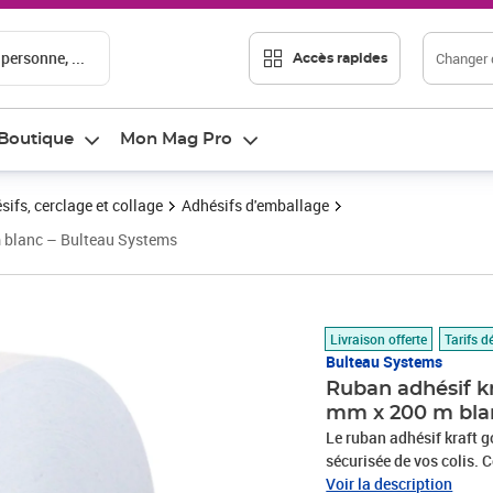
 personne, ...
Changer d
Accès rapides
Boutique
Mon Mag Pro
sifs, cerclage et collage
Adhésifs d'emballage
 blanc – Bulteau Systems
Prix 61,17€
Livraison offerte
Tarifs d
Bulteau Systems
Ruban adhésif k
mm x 200 m bla
Le ruban adhésif kraft g
sécurisée de vos colis. 
offre une adhérence quasi
Voir la description