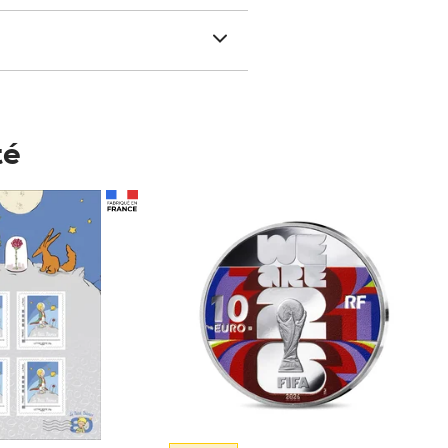
té
Prix 123,33€ HT