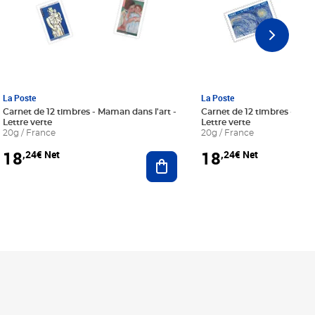
La Poste
La Poste
Carnet de 12 timbres - Maman dans l'art -
Carnet de 12 timbres - Le bl
Lettre verte
Lettre verte
20g / France
20g / France
18
18
,24€ Net
,24€ Net
r au panier
Ajouter au panier