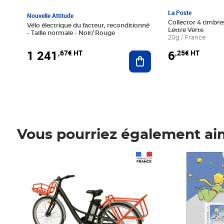
La Poste
Nouvelle Attitude
Collector 4 timbres
Vélo électrique du facteur, reconditionné
Lettre Verte
- Taille normale - Noir/ Rouge
20g / France
1 241
6
,67€ HT
,25€ HT
Ajouter au panier
Vous pourriez également ai
Prix 1 241,67€ HT
Prix 6,25€ HT