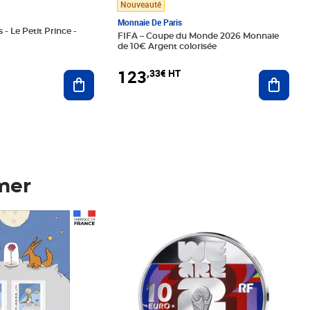
Nouveauté
Monnaie De Paris
 - Le Petit Prince -
FIFA – Coupe du Monde 2026 Monnaie
de 10€ Argent colorisée
123
,33€ HT
Ajoute
Ajouter au panier
mer
Prix 123,33€ HT