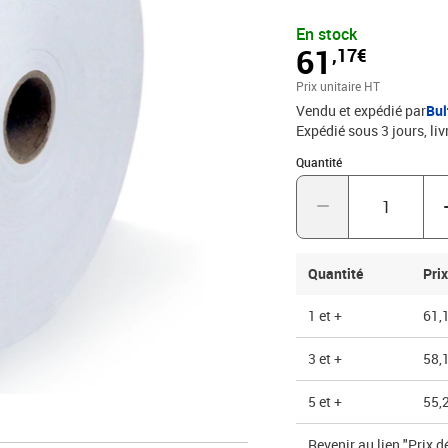
résiste aux variations d
En stock
l’exportation et le stoc
61
,17€
conçu pour la fermeture 
odeur, dérivée de l’ami
Prix unitaire HT
et définitive, empêchant 
Vendu et expédié par
Bul
en fait un choix idéal po
Expédié sous 3 jours
liv
respectueux de l’ et pro
12 rouleaux. Fabriqué e
Quantité : 1
Quantité
Quantité
Prix
1 et +
61,
3 et +
58,
5 et +
55,
Revenir au lien "Prix d