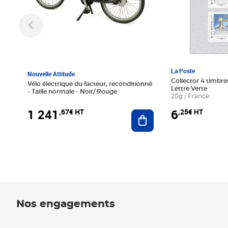
La Poste
Nouvelle Attitude
Collector 4 timbres
Vélo électrique du facteur, reconditionné
Lettre Verte
- Taille normale - Noir/ Rouge
20g / France
1 241
6
,67€ HT
,25€ HT
Ajouter au panier
Nos engagements