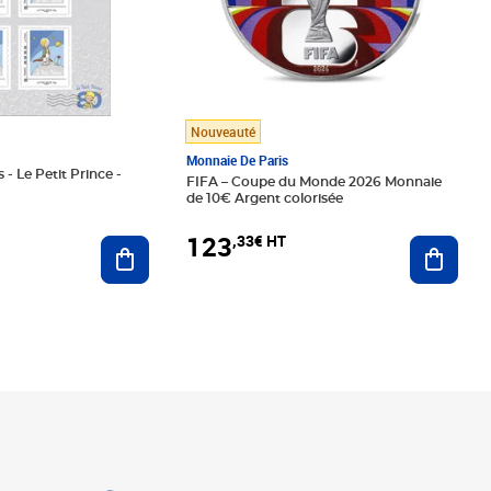
Nouveauté
Monnaie De Paris
 - Le Petit Prince -
FIFA – Coupe du Monde 2026 Monnaie
de 10€ Argent colorisée
123
,33€ HT
Ajoute
Ajouter au panier