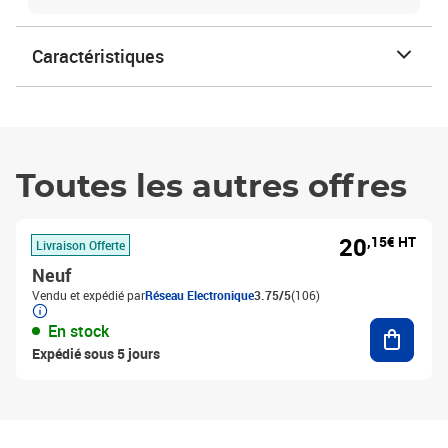
Caractéristiques
Toutes les autres offres
20
,15€ HT
Livraison Offerte
Neuf
Vendu et expédié par
Réseau Electronique
3.75/5
(106)
Ajouter
En stock
Expédié sous 5 jours