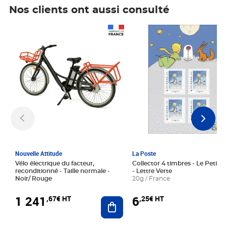
Nos clients ont aussi consulté
Prix 1 241,67€ HT
Prix 6,25€ HT
Nouvelle Attitude
La Poste
Vélo électrique du facteur,
Collector 4 timbres - Le Petit P
reconditionné - Taille normale -
- Lettre Verte
Noir/ Rouge
20g / France
1 241
6
,67€ HT
,25€ HT
Ajouter au panier