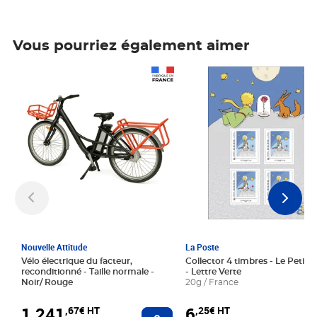
Vous pourriez également aimer
Prix 1 241,67€ HT
Prix 6,25€ HT
Nouvelle Attitude
La Poste
Vélo électrique du facteur,
Collector 4 timbres - Le Petit P
reconditionné - Taille normale -
- Lettre Verte
Noir/ Rouge
20g / France
1 241
6
,67€ HT
,25€ HT
Ajouter au panier