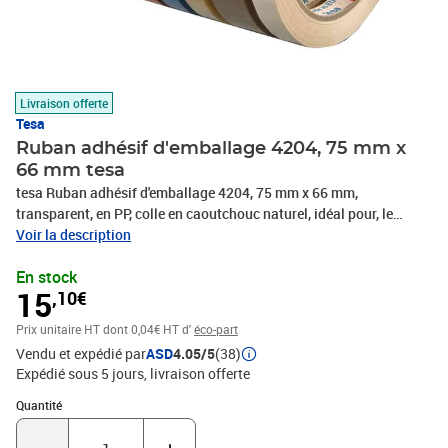
Livraison offerte
Tesa
Ruban adhésif d'emballage 4204, 75 mm x
66 mm tesa
tesa Ruban adhésif d'emballage 4204, 75 mm x 66 mm,
transparent, en PP, colle en caoutchouc naturel, idéal pour, le
scellage de petits paquets, en paquet de 24 pièces, (04024-00037-
Voir la description
02)
En stock
15
,10€
Prix unitaire HT
dont 0,04€ HT d'
éco-part
Vendu et expédié par
ASD
4.05/5
(38)
Expédié sous 5 jours
livraison offerte
Quantité : 1
Quantité