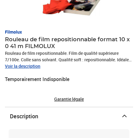
Filmolux
Rouleau de film repositionnable format 10 x
0 41 m FILMOLUX
Rouleau de film repositionnable. Film de qualité supérieure
7/100e. Colle sans solvant. Qualité soft : repositionnable. Idéale
pour surfaces lisses : livres, plastification d'affiches. Dimensions :
Voir la description
10 x 0,41 m. Coloris incolore.
Temporairement Indisponible
Garantie légale
Description