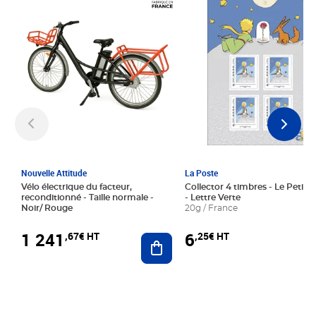
Nouvelle Attitude
La Poste
Vélo électrique du facteur,
Collector 4 timbres - Le Petit P
reconditionné - Taille normale -
- Lettre Verte
Noir/ Rouge
20g / France
1 241
6
,67€ HT
,25€ HT
Ajouter au panier