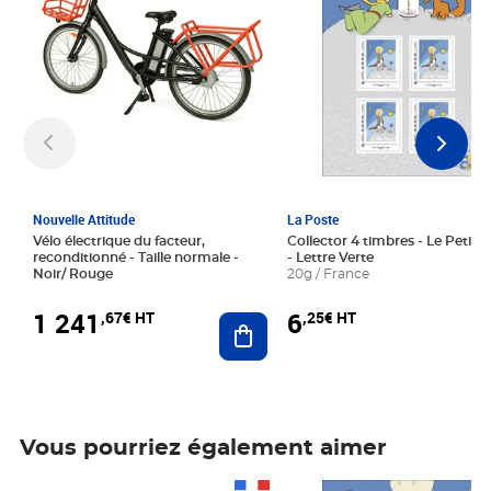
Nouvelle Attitude
La Poste
Vélo électrique du facteur,
Collector 4 timbres - Le Petit P
reconditionné - Taille normale -
- Lettre Verte
Noir/ Rouge
20g / France
1 241
6
,67€ HT
,25€ HT
Ajouter au panier
Vous pourriez également aimer
Prix 1 241,67€ HT
Prix 6,25€ HT