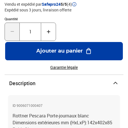
Vendu et expédié par
Safepro24
5/5
(4)
Expédié sous 3 jours
livraison offerte
Quantité : 1
Quantité
Ajouter au panier
Garantie légale
Description
ID 9006071000407
Rottner Pescara Porte-journaux blanc
Dimensions extérieures mm (HxLxP):142x402x85