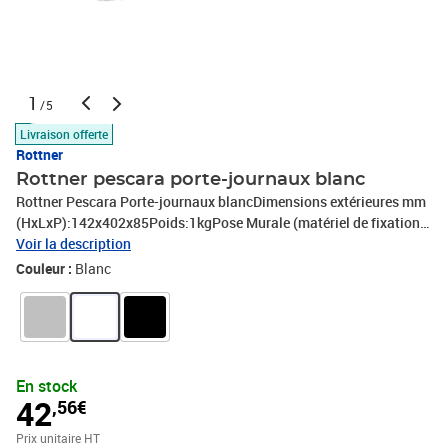
1
/5
Livraison offerte
Rottner
Rottner pescara porte-journaux blanc
Rottner Pescara Porte-journaux blancDimensions extérieures mm
(HxLxP):142x402x85Poids:1kgPose Murale (matériel de fixation
inclus)Matière: Acier
Voir la description
Couleur :
Blanc
En stock
42
,56€
Prix unitaire HT