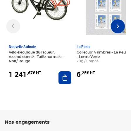
Nouvelle Attitude
La Poste
Vélo électrique du facteur,
Collector 4 timbres - Le Petit P
reconditionné - Taille normale -
- Lettre Verte
Noir/ Rouge
20g / France
1 241
6
,67€ HT
,25€ HT
Ajouter au panier
Nos engagements