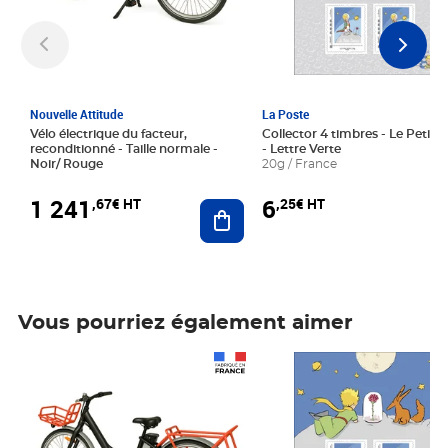
Nouvelle Attitude
La Poste
Vélo électrique du facteur,
Collector 4 timbres - Le Petit P
reconditionné - Taille normale -
- Lettre Verte
Noir/ Rouge
20g / France
1 241
6
,67€ HT
,25€ HT
Ajouter au panier
Vous pourriez également aimer
Prix 1 241,67€ HT
Prix 6,25€ HT