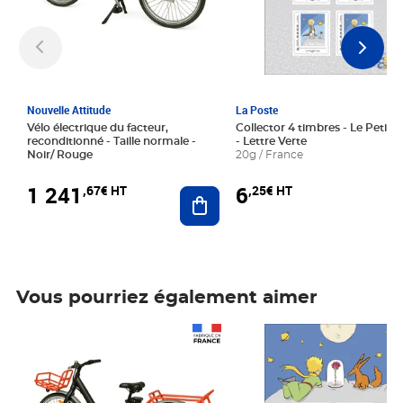
Nouvelle Attitude
La Poste
Vélo électrique du facteur,
Collector 4 timbres - Le Petit P
reconditionné - Taille normale -
- Lettre Verte
Noir/ Rouge
20g / France
1 241
6
,67€ HT
,25€ HT
Ajouter au panier
Vous pourriez également aimer
Prix 1 241,67€ HT
Prix 6,25€ HT