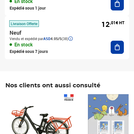
En stock
Expédié sous 1 jour
12
,01€ HT
Livraison Offerte
Neuf
Vendu et expédié par
ASD
4.05/5
(38)
Ajouter
En stock
Expédié sous 7 jours
Nos clients ont aussi consulté
Prix 1 241,67€ HT
Prix 6,25€ HT