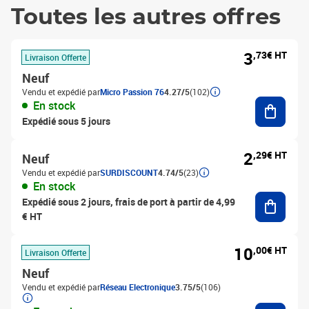
Toutes les autres offres
3
,73€ HT
Livraison Offerte
Neuf
Vendu et expédié par
Micro Passion 76
4.27/5
(102)
Ajouter
En stock
Expédié sous 5 jours
2
,29€ HT
Neuf
Vendu et expédié par
SURDISCOUNT
4.74/5
(23)
En stock
Ajouter
Expédié sous 2 jours, frais de port à partir de 4,99
€ HT
10
,00€ HT
Livraison Offerte
Neuf
Vendu et expédié par
Réseau Electronique
3.75/5
(106)
Ajouter