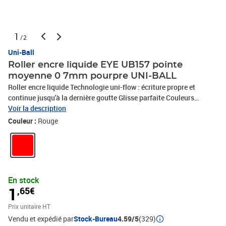
1
/2
Uni-Ball
Roller encre liquide EYE UB157 pointe
moyenne 0 7mm pourpre UNI-BALL
Roller encre liquide Technologie uni-flow : écriture propre et
continue jusqu'à la dernière goutte Glisse parfaite Couleurs
intenses et profondes Idéal pour les amateurs de dessins, bullet
Voir la description
journals et autres activités artistiques Vos écrits 100% sécurisés
Couleur :
Rouge
grâce à l'encre infalsifiable SUPER INK : résiste à l'eau et aux
solvants, conserve son intensité dans le temps Pointe en acier
inoxydable
En stock
1
,65€
Prix unitaire HT
Vendu et expédié par
Stock-Bureau
4.59/5
(329)