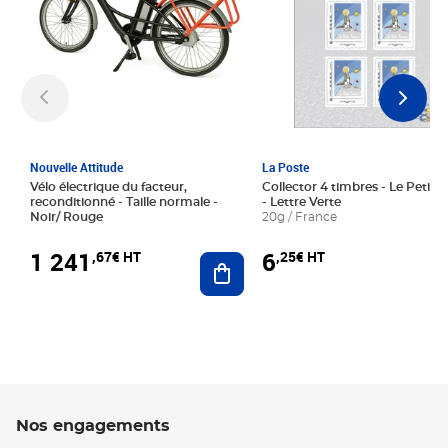
Nouvelle Attitude
La Poste
Vélo électrique du facteur,
Collector 4 timbres - Le Petit P
reconditionné - Taille normale -
- Lettre Verte
Noir/ Rouge
20g / France
1 241
6
,67€ HT
,25€ HT
Ajouter au panier
Nos engagements