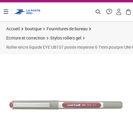
ontenu de la page
Accueil
boutique
Fournitures de bureau
Ecriture et correction
Stylos rollers gel
Roller encre liquide EYE UB157 pointe moyenne 0 7mm pourpre UNI
Prix 1,65€
Prix 3
Prix 2
Prix 1
Prix 1