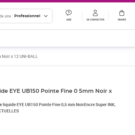
e site :
Professionnel
AIDE
SE CONNECTER
PANIER
m Noir x 12 UNI-BALL
Prix 23,43€ HT
Prix barré 38,34 € HT
Prix 31,95€ HT
quide EYE UB150 Pointe Fine 0 5mm Noir x
cre liquide EYE UB150 Pointe Fine 0,5 mm NoirEncre Super INK,
CTUELLES