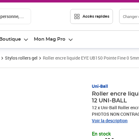
 personne, ...
Changer d
Accès rapides
Boutique
Mon Mag Pro
Stylos rollers gel
Roller encre liquide EYE UB150 Pointe Fine 0 5m
Prix 17,91€
Uni-Ball
Roller encre li
12 UNI-BALL
12 x Uni-Ball Roller en
PHOTOS NON CONTRA
Voir la description
En stock