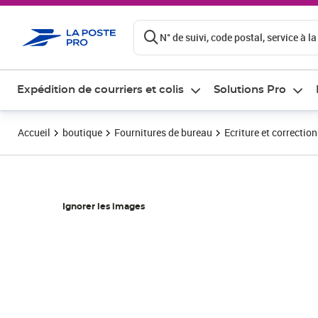
ontenu de la page
N° de suivi, code postal, service à la
Expédition de courriers et colis
Solutions Pro
Accueil
boutique
Fournitures de bureau
Ecriture et correction
Ignorer les images