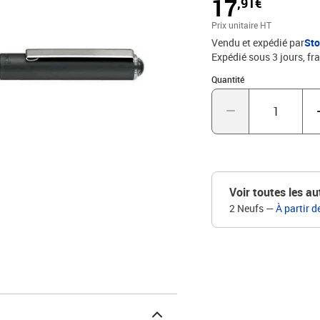
17
,91€
Prix unitaire HT
Vendu et expédié par
St
Expédié sous 3 jours, fra
Quantité : 1
Quantité
Voir toutes les au
2 Neufs
—
À partir d