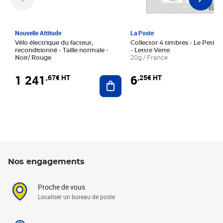
Nouvelle Attitude
La Poste
Vélo électrique du facteur,
Collector 4 timbres - Le Petit P
reconditionné - Taille normale -
- Lettre Verte
Noir/ Rouge
20g / France
1 241
6
,67€ HT
,25€ HT
Ajouter au panier
Nos engagements
Proche de vous
Localiser un bureau de poste