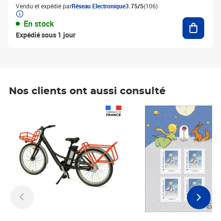
Vendu et expédié par
Réseau Electronique
3.75/5
(106)
Ajouter
En stock
Expédié sous 1 jour
Nos clients ont aussi consulté
Prix 1 241,67€ HT
Prix 6,25€ HT