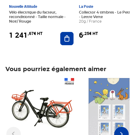
Nouvelle Attitude
La Poste
Vélo électrique du facteur,
Collector 4 timbres - Le Petit P
reconditionné - Taille normale -
- Lettre Verte
Noir/ Rouge
20g / France
1 241
6
,67€ HT
,25€ HT
Ajouter au panier
Vous pourriez également aimer
Prix 1 241,67€ HT
Prix 6,25€ HT