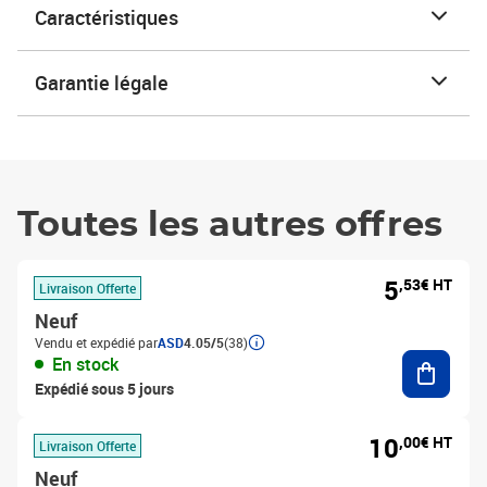
Caractéristiques
Garantie légale
Toutes les autres offres
5
,53€ HT
Livraison Offerte
Neuf
Vendu et expédié par
ASD
4.05/5
(38)
Ajouter
En stock
Expédié sous 5 jours
10
,00€ HT
Livraison Offerte
Neuf