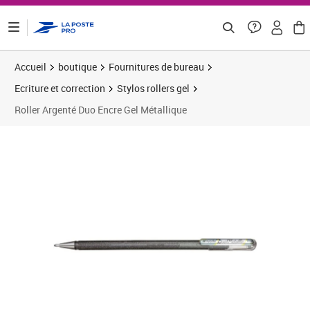
ontenu de la page
Accueil
boutique
Fournitures de bureau
Ecriture et correction
Stylos rollers gel
Roller Argenté Duo Encre Gel Métallique
Prix 1,79€
Prix 5
Prix 1