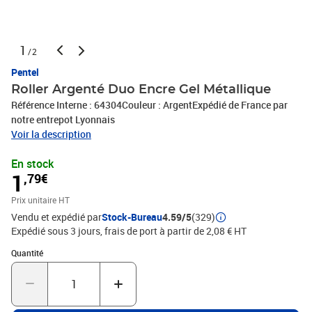
1
/2
Pentel
Roller Argenté Duo Encre Gel Métallique
Référence Interne : 64304Couleur : ArgentExpédié de France par
notre entrepot Lyonnais
Voir la description
En stock
1
,79€
Prix unitaire HT
Vendu et expédié par
Stock-Bureau
4.59/5
(329)
Expédié sous 3 jours, frais de port à partir de 2,08 € HT
Quantité : 1
Quantité