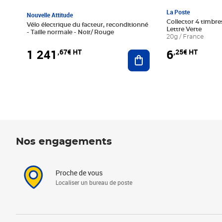
La Poste
Nouvelle Attitude
Collector 4 timbres
Vélo électrique du facteur, reconditionné
Lettre Verte
- Taille normale - Noir/ Rouge
20g / France
1 241
6
,67€ HT
,25€ HT
Ajouter au panier
Nos engagements
Proche de vous
Localiser un bureau de poste