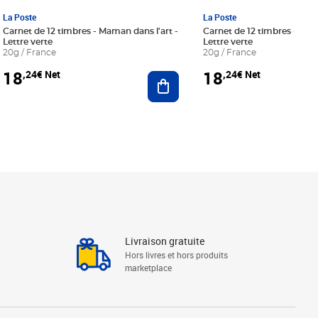
La Poste
La Poste
Carnet de 12 timbres - Maman dans l'art -
Carnet de 12 timbres - Le bl
Lettre verte
Lettre verte
20g / France
20g / France
18
18
,24€ Net
,24€ Net
r au panier
Ajouter au panier
Livraison gratuite
Hors livres et hors produits
marketplace
Linkedin
Facebook
Youtube