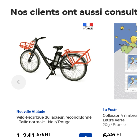
Nos clients ont aussi consul
Prix 1 241,67€ HT
Prix 6,25€ HT
La Poste
Nouvelle Attitude
Collector 4 timbres
Vélo électrique du facteur, reconditionné
Lettre Verte
- Taille normale - Noir/ Rouge
20g / France
1 241
6
,67€ HT
,25€ HT
Ajouter au panier