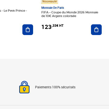
Nouveauté
Monnaie De Paris
 - Le Petit Prince -
FIFA – Coupe du Monde 2026 Monnaie
de 10€ Argent colorisée
123
,33€ HT
Ajoute
Ajouter au panier
Paiements 100% sécurisés