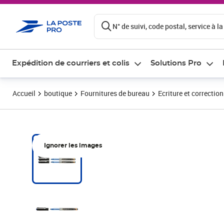
ontenu de la page
N° de suivi, code postal, service à la
Expédition de courriers et colis
Solutions Pro
Accueil
boutique
Fournitures de bureau
Ecriture et correction
Ignorer les images