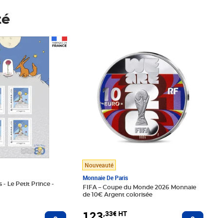
té
Prix 123,33€ HT
Nouveauté
Monnaie De Paris
 - Le Petit Prince -
FIFA – Coupe du Monde 2026 Monnaie
de 10€ Argent colorisée
123
,33€ HT
Ajoute
Ajouter au panier