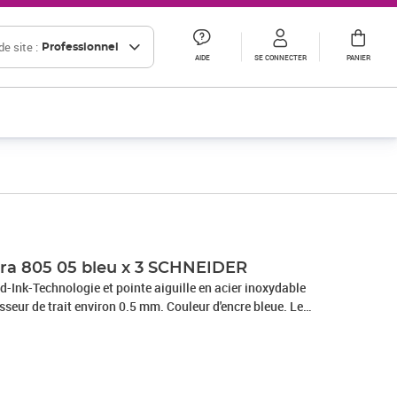
e site :
Professionnel
AIDE
SE CONNECTER
PANIER
Xtra 805 05 bleu x 3 SCHNEIDER
id-Ink-Technologie et pointe aiguille en acier inoxydable
isseur de trait environ 0.5 mm. Couleur d'encre bleue. Le
 un débit d'encre précis, du début à la fin sans taches, sans
'encre peut être contrôlé par une fenêtre et ainsi utilisé
 cap-off peut rester ouvert pendant 2-3 jours sans sécher. Le
tal stable.