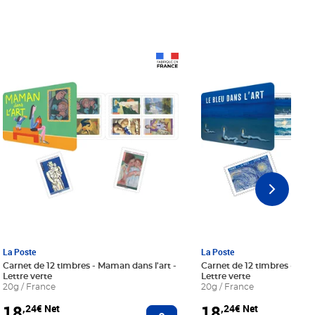
Prix 18,24€ Net
Prix 18,24€ Net
La Poste
La Poste
Carnet de 12 timbres - Maman dans l'art -
Carnet de 12 timbres - Le bl
Lettre verte
Lettre verte
20g / France
20g / France
18
18
,24€ Net
,24€ Net
r au panier
Ajouter au panier