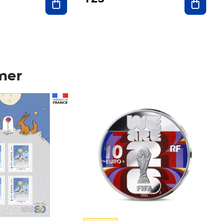
mer
Prix 123,33€ HT