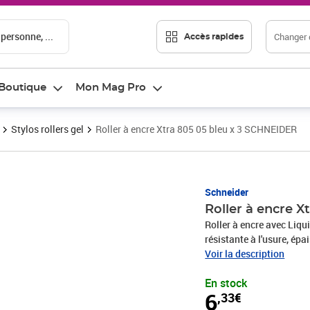
 personne, ...
Changer d
Accès rapides
Boutique
Mon Mag Pro
Stylos rollers gel
Roller à encre Xtra 805 05 bleu x 3 SCHNEIDER
Prix 6,33€
Schneider
Roller à encre 
Roller à encre avec Liqu
résistante à l'usure, épa
régulateur d'encre assure
Voir la description
pauses. Le grand volume d
En stock
complètement. Le modèle
6
,33€
capuchon a un clip en mé