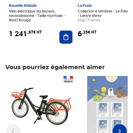
Nouvelle Attitude
La Poste
Vélo électrique du facteur,
Collector 4 timbres - Le Petit P
reconditionné - Taille normale -
- Lettre Verte
Noir/ Rouge
20g / France
1 241
6
,67€ HT
,25€ HT
Ajouter au panier
Vous pourriez également aimer
Prix 1 241,67€ HT
Prix 6,25€ HT