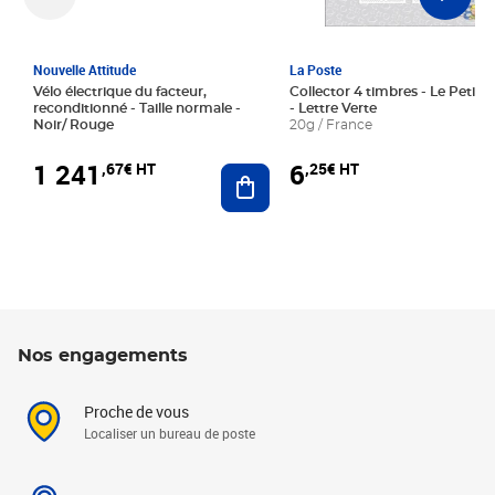
Nouvelle Attitude
La Poste
Vélo électrique du facteur,
Collector 4 timbres - Le Petit P
reconditionné - Taille normale -
- Lettre Verte
Noir/ Rouge
20g / France
1 241
6
,67€ HT
,25€ HT
Ajouter au panier
Nos engagements
Proche de vous
Localiser un bureau de poste