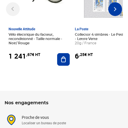
Nouvelle Attitude
La Poste
Vélo électrique du facteur,
Collector 4 timbres - Le Petit P
reconditionné - Taille normale -
- Lettre Verte
Noir/ Rouge
20g / France
1 241
6
,67€ HT
,25€ HT
Ajouter au panier
Nos engagements
Proche de vous
Localiser un bureau de poste