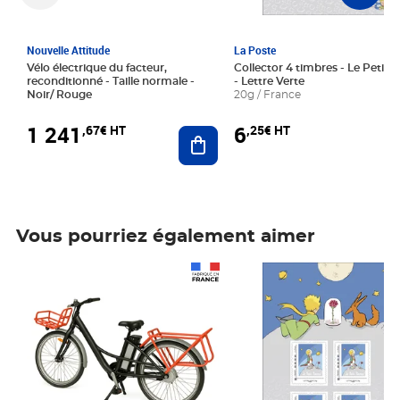
Nouvelle Attitude
La Poste
Vélo électrique du facteur,
Collector 4 timbres - Le Petit P
reconditionné - Taille normale -
- Lettre Verte
Noir/ Rouge
20g / France
1 241
6
,67€ HT
,25€ HT
Ajouter au panier
Vous pourriez également aimer
Prix 1 241,67€ HT
Prix 6,25€ HT