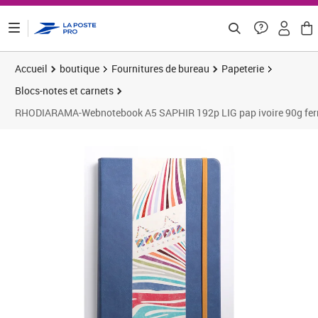
ontenu de la page
Accueil
boutique
Fournitures de bureau
Papeterie
Blocs-notes et carnets
RHODIARAMA-Webnotebook A5 SAPHIR 192p LIG pap ivoire 90g fer
Prix 16,76€
Prix 1
Prix 2