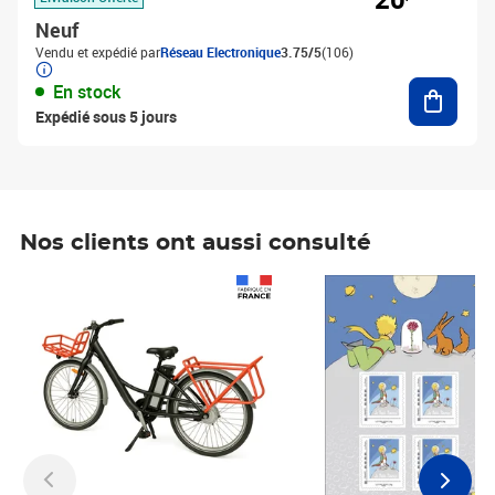
Neuf
Vendu et expédié par
Réseau Electronique
3.75/5
(106)
Ajouter
En stock
Expédié sous 5 jours
Nos clients ont aussi consulté
Prix 1 241,67€ HT
Prix 6,25€ HT