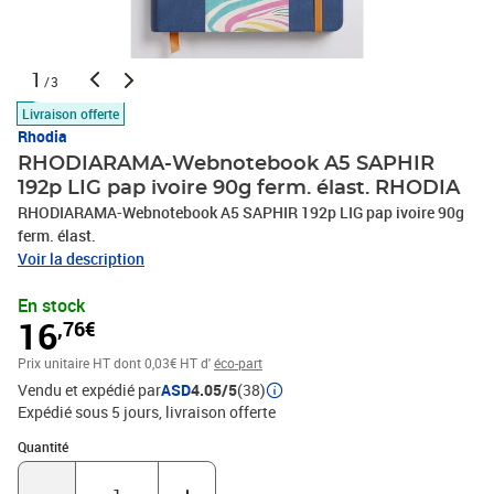
1
/3
Livraison offerte
Rhodia
RHODIARAMA-Webnotebook A5 SAPHIR
192p LIG pap ivoire 90g ferm. élast. RHODIA
RHODIARAMA-Webnotebook A5 SAPHIR 192p LIG pap ivoire 90g
ferm. élast.
Voir la description
En stock
16
,76€
Prix unitaire HT
dont 0,03€ HT d'
éco-part
Vendu et expédié par
ASD
4.05/5
(38)
Expédié sous 5 jours
livraison offerte
Quantité : 1
Quantité