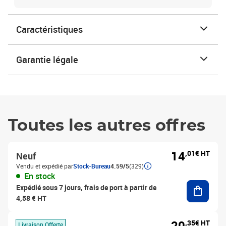
Caractéristiques
Garantie légale
Toutes les autres offres
14
,01€ HT
Neuf
Vendu et expédié par
Stock-Bureau
4.59/5
(329)
En stock
Ajouter
Expédié sous 7 jours, frais de port à partir de
4,58 € HT
20
,35€ HT
Livraison Offerte