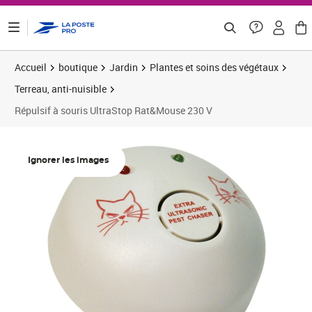
ontenu de la page
Accueil
boutique
Jardin
Plantes et soins des végétaux
Terreau, anti-nuisible
Répulsif à souris UltraStop Rat&Mouse 230 V
Prix 20,71€
Ignorer les images