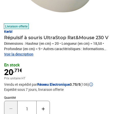
Livraison offerte
Kerbl
Répulsif à souris UltraStop Rat&Mouse 230 V
Dimensions : Hauteur (en cm) = 20 • Longueur (en cm) = 18,50 •
Profondeur (en cm) = 9 • Autres caractéristiques : Informations
complémentaires = Branchement sur secteur , Secteur d'efficacité :
Voir la description
env. 1 000 m² , Commutable sur différentes plages de fréquences ,
En stock
Exempt d'insecticide , Destiné aux intérieurs des écuries - aux
20
,71€
entrepôts et bureaux • Poids (en kg) = 0,15 • Répulsif à souris
UltraStop Rat&Mouse 230 V
Prix unitaire HT
Vendu et expédié par
Réseau Electronique
3.75/5
(106)
Expédié sous 7 jours
livraison offerte
Quantité : 1
Quantité