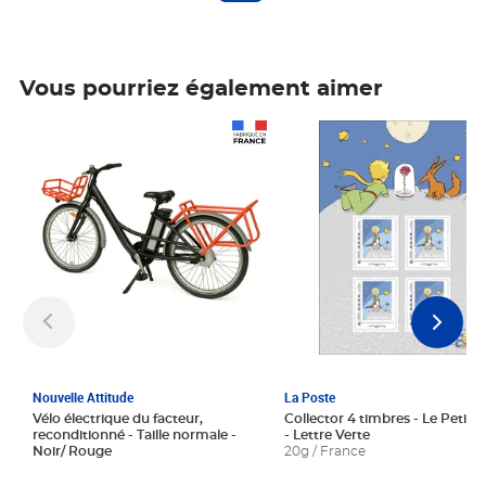
Vous pourriez également aimer
Prix 1 241,67€ HT
Prix 6,25€ HT
Nouvelle Attitude
La Poste
Vélo électrique du facteur,
Collector 4 timbres - Le Petit P
reconditionné - Taille normale -
- Lettre Verte
Noir/ Rouge
20g / France