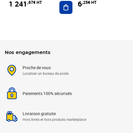
1 241
6
,67€ HT
,25€ HT
Ajouter au panier
Nos engagements
Proche de vous
Localiser un bureau de poste
Paiements 100% sécurisés
Livraison gratuite
Hors livres et hors produits marketplace