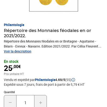
Philantologie
Répertoire des Monnaies féodales en or
2021/2022.
Répertoire des Monnaies féodales en or Bretagne - Aquitaine -
Béarn - Evreux - Navarre. Edition 2021/2022. Par Célia Fleurent.
Ce livre est le fruit d'un long travail de consultation de 800 ventes
Voir la description
publiques. Description complète de chaque pièce Nombre de
En stock
pièces trouvées par type, par émission et atelier : découverte de
25
,00€
types et variétés inédits Cotations et prix atteints dans les ventes
Graphiques en couleurs visualisant la rareté des types par région.
Prix unitaire HT
Approche historique de chaque province et aperçu synthétique des
Vendu et expédié par
Philantologie
4.69/5
(55)
rois de France. Par la clarté de sa présentation et l'utilisation de
Expédié sous 7 jours, frais de port à partir de 5,79 € HT
codes graphiques, cet ouvrage se consulte aisément et s'adresse
aussi à un large public aimant l'Histoire. 128 pages couleurs 17 x
Quantité : 1
Quantité
24 cm.