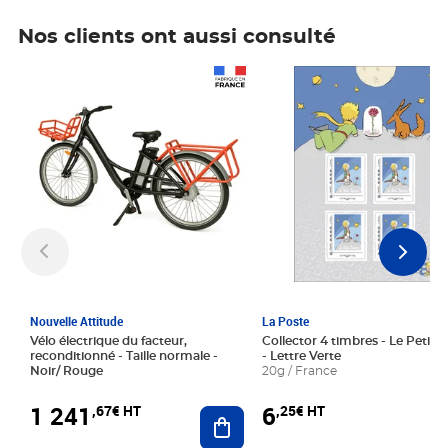
Nos clients ont aussi consulté
Prix 1 241,67€ HT
Prix 6,25€ HT
Nouvelle Attitude
La Poste
Vélo électrique du facteur,
Collector 4 timbres - Le Petit P
reconditionné - Taille normale -
- Lettre Verte
Noir/ Rouge
20g / France
1 241
6
,67€ HT
,25€ HT
Ajouter au panier