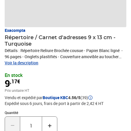
Exacompta
Répertoire / Carnet d'adresses 9 x 13 cm -
Turquoise
Détails : Répertoire Reliure Brochée cousue - Papier Blanc ligné -
96 pages - Onglets plastifiés - Couverture amovible au toucher
doux - Page de gauche pour les numéros de téléphone - Page de
Voir la description
droite pour adresses, e-mails - Infos Pratiques Dimensions : 9 x 13
En stock
cm Marque : Exacompta Couleur de la Couverture : Turquoise
9
,17€
Fabriqué en France - Labels et Certifications : PEFC (fibres de
papier issues de forêts gérées durablement) - Imprim'vert
Prix unitaire HT
(impression respectueuse de l'environnement)
Vendu et expédié par
Boutique KBC
4.56/5
(39)
Expédié sous 6 jours, frais de port à partir de 2,42 € HT
Quantité : 1
Quantité