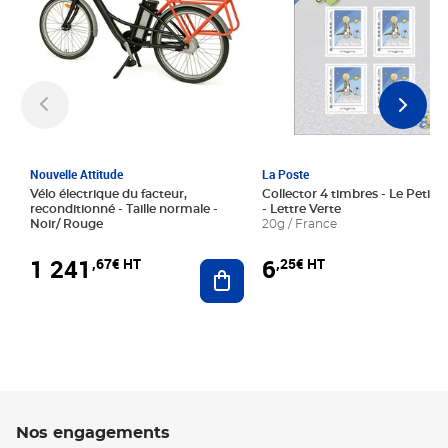
Nouvelle Attitude
La Poste
Vélo électrique du facteur,
Collector 4 timbres - Le Petit P
reconditionné - Taille normale -
- Lettre Verte
Noir/ Rouge
20g / France
1 241
6
,67€ HT
,25€ HT
Ajouter au panier
Nos engagements