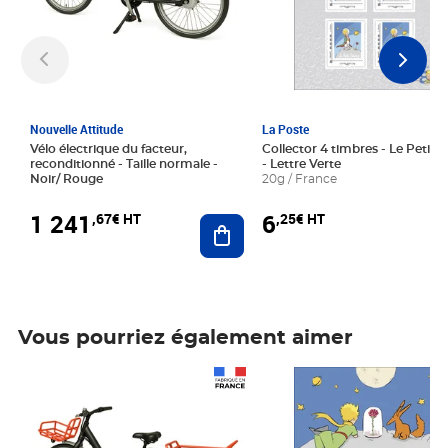
Nouvelle Attitude
La Poste
Vélo électrique du facteur,
Collector 4 timbres - Le Petit P
reconditionné - Taille normale -
- Lettre Verte
Noir/ Rouge
20g / France
1 241
6
,67€ HT
,25€ HT
Ajouter au panier
Vous pourriez également aimer
Prix 1 241,67€ HT
Prix 6,25€ HT