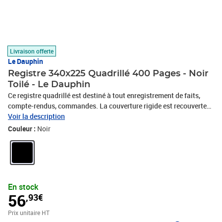
Livraison offerte
Le Dauphin
Registre 340x225 Quadrillé 400 Pages - Noir
Toilé - Le Dauphin
Ce registre quadrillé est destiné à tout enregistrement de faits,
compte-rendus, commandes. La couverture rigide est recouverte
d'une toile noire pour une meilleure résistance et longévité. Papier
Voir la description
intérieur vélin 90 grammes. Le papier vélin est un papier sans
Couleur :
Noir
grain, soyeurx et lisse. Dimensions 34 x 22,5 cm - 400 pages non
numérotées - Intérieur imprimé quadrillé 5x5 -petits carreaux -
couverture recouverte rigide d'une toile noire. Les piqûres et
registres Le Dauphin sont fabriqués à 100% en France.
En stock
56
,93€
Prix unitaire HT