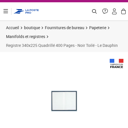
ontenu de la page
Accueil
boutique
Fournitures de bureau
Papeterie
Manifolds et registres
Registre 340x225 Quadrillé 400 Pages - Noir Toilé - Le Dauphin
Prix 56,93€
Prix 5