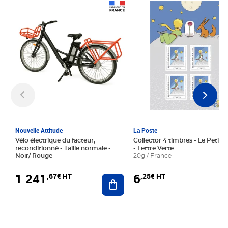
Prix 1 241,67€ HT
Prix 6,25€ HT
Nouvelle Attitude
La Poste
Vélo électrique du facteur,
Collector 4 timbres - Le Petit P
reconditionné - Taille normale -
- Lettre Verte
Noir/ Rouge
20g / France
1 241
6
,67€ HT
,25€ HT
Ajouter au panier