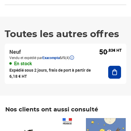
Toutes les autres offres
50
,83€ HT
Neuf
Vendu et expédié par
Exacompta
5/5
(4)
En stock
Ajouter
Expédié sous 2 jours, frais de port à partir de
6,18 € HT
Nos clients ont aussi consulté
Prix 1 241,67€ HT
Prix 6,25€ HT