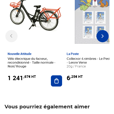
Nouvelle Attitude
La Poste
Vélo électrique du facteur,
Collector 4 timbres - Le Petit P
reconditionné - Taille normale -
- Lettre Verte
Noir/ Rouge
20g / France
1 241
6
,67€ HT
,25€ HT
Ajouter au panier
Vous pourriez également aimer