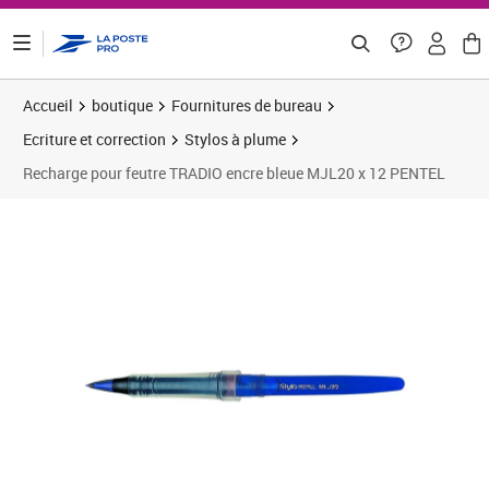
ontenu de la page
Accueil
boutique
Fournitures de bureau
Ecriture et correction
Stylos à plume
Recharge pour feutre TRADIO encre bleue MJL20 x 12 PENTEL
Prix 36,28€
Prix 4