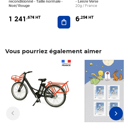
reconditionné - Taille normale -
- Lettre Verte
Noir/ Rouge
20g / France
1 241
6
,67€ HT
,25€ HT
Ajouter au panier
Vous pourriez également aimer
Prix 1 241,67€ HT
Prix 6,25€ HT