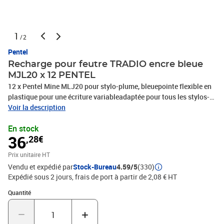
1
/2
Pentel
Recharge pour feutre TRADIO encre bleue
MJL20 x 12 PENTEL
12 x Pentel Mine MLJ20 pour stylo-plume, bleuepointe flexible en
plastique pour une écriture variableadaptée pour tous les stylos-
plume Tradio(MLJ20-C), PHOTOS NON CONTRACTUELLES
Voir la description
En stock
36
,28€
Prix unitaire HT
Vendu et expédié par
Stock-Bureau
4.59/5
(330)
Expédié sous 2 jours, frais de port à partir de 2,08 € HT
Quantité : 1
Quantité