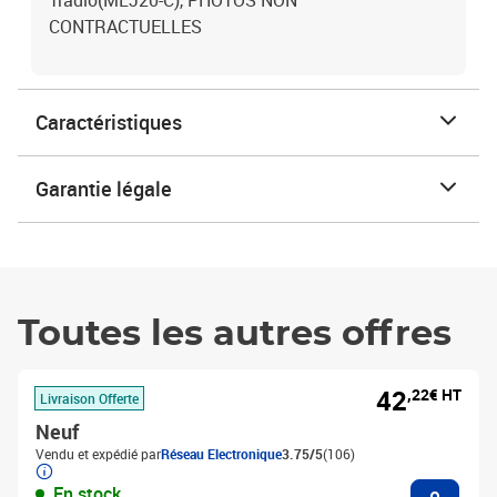
Tradio(MLJ20-C), PHOTOS NON
CONTRACTUELLES
Caractéristiques
Garantie légale
Toutes les autres offres
42
,22€ HT
Livraison Offerte
Neuf
Vendu et expédié par
Réseau Electronique
3.75/5
(106)
Ajouter
En stock