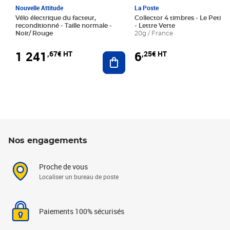
Nouvelle Attitude
La Poste
Vélo électrique du facteur,
Collector 4 timbres - Le Petit P
reconditionné - Taille normale -
- Lettre Verte
Noir/ Rouge
20g / France
1 241
6
,67€ HT
,25€ HT
Ajouter au panier
Nos engagements
Proche de vous
Localiser un bureau de poste
Paiements 100% sécurisés