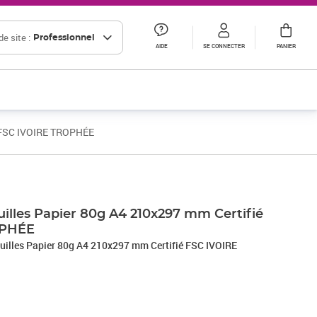
e site :
Professionnel
AIDE
SE CONNECTER
PANIER
é FSC IVOIRE TROPHÉE
Prix 6,90€ HT
Prix 17,16€ HT
Prix 19,08€ HT
illes Papier 80g A4 210x297 mm Certifié
OPHÉE
uilles Papier 80g A4 210x297 mm Certifié FSC IVOIRE