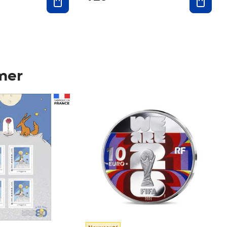
mer
Prix 123,33€ HT