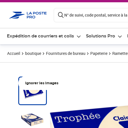
ontenu de la page
N° de suivi, code postal, service à la
Expédition de courriers et colis
Solutions Pro
Accueil
boutique
Fournitures de bureau
Papeterie
Ramettes
Ignorer les images