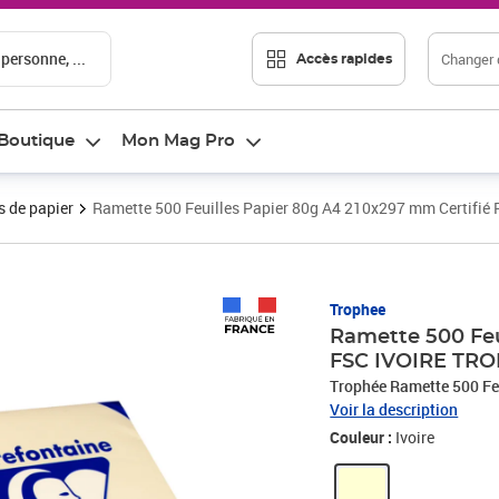
 personne, ...
Changer d
Accès rapides
Boutique
Mon Mag Pro
 de papier
Ramette 500 Feuilles Papier 80g A4 210x297 mm Certifi
Prix 9,99€
Trophee
Ramette 500 Feu
FSC IVOIRE TR
Trophée Ramette 500 Fe
Voir la description
Couleur :
Ivoire