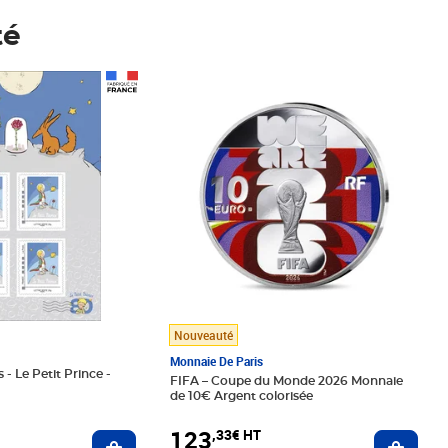
té
Prix 123,33€ HT
Nouveauté
Monnaie De Paris
 - Le Petit Prince -
FIFA – Coupe du Monde 2026 Monnaie
de 10€ Argent colorisée
123
,33€ HT
Ajoute
Ajouter au panier