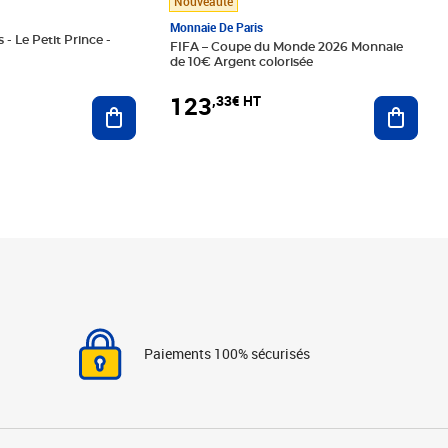
Nouveauté
Monnaie De Paris
 - Le Petit Prince -
FIFA – Coupe du Monde 2026 Monnaie
de 10€ Argent colorisée
123
,33€ HT
Ajoute
Ajouter au panier
Paiements 100% sécurisés