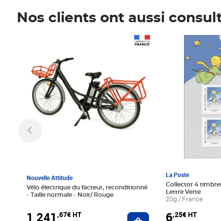
Nos clients ont aussi consul
Prix 1 241,67€ HT
Prix 6,25€ HT
La Poste
Nouvelle Attitude
Collector 4 timbres
Vélo électrique du facteur, reconditionné
Lettre Verte
- Taille normale - Noir/ Rouge
20g / France
1 241
6
,67€ HT
,25€ HT
Ajouter au panier