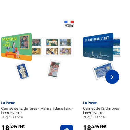
Prix 18,24€ Net
Prix 18,24€ Net
La Poste
La Poste
Carnet de 12 timbres - Maman dans l'art -
Carnet de 12 timbres - Le bl
Lettre verte
Lettre verte
20g / France
20g / France
18
18
,24€ Net
,24€ Net
r au panier
Ajouter au panier