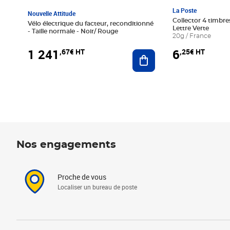
La Poste
Nouvelle Attitude
Collector 4 timbres
Vélo électrique du facteur, reconditionné
Lettre Verte
- Taille normale - Noir/ Rouge
20g / France
1 241
6
,67€ HT
,25€ HT
Ajouter au panier
Nos engagements
Proche de vous
Localiser un bureau de poste