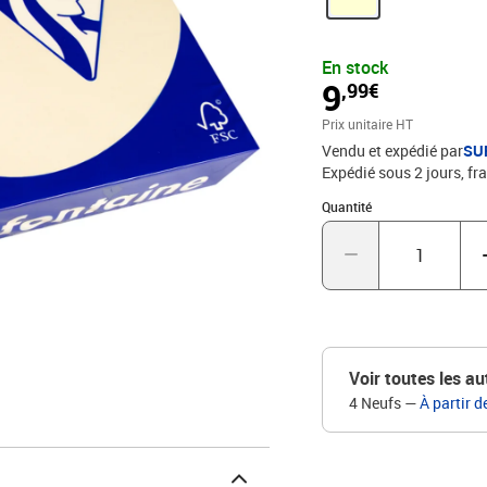
En stock
9
,99€
Prix unitaire HT
Vendu et expédié par
SU
Expédié sous 2 jours, fra
Quantité : 1
Quantité
Voir toutes les au
4 Neufs
—
À partir d