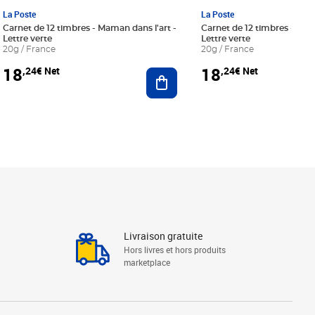
La Poste
La Poste
Carnet de 12 timbres - Maman dans l'art -
Carnet de 12 timbres - Le bl
Lettre verte
Lettre verte
20g / France
20g / France
18
18
,24€ Net
,24€ Net
r au panier
Ajouter au panier
Livraison gratuite
Hors livres et hors produits
marketplace
Linkedin
Facebook
Youtube