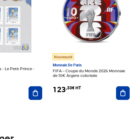
Nouveauté
Monnaie De Paris
 - Le Petit Prince -
FIFA – Coupe du Monde 2026 Monnaie
de 10€ Argent colorisée
123
,33€ HT
Ajoute
Ajouter au panier
mer