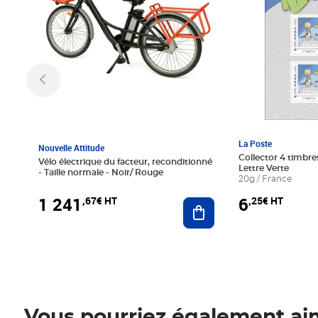
La Poste
Nouvelle Attitude
Collector 4 timbres
Vélo électrique du facteur, reconditionné
Lettre Verte
- Taille normale - Noir/ Rouge
20g / France
1 241
6
,67€ HT
,25€ HT
Ajouter au panier
Vous pourriez également ai