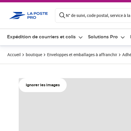
ontenu de la page
N° de suivi, code postal, service à la
Expédition de courriers et colis
Solutions Pro
Accueil
boutique
Enveloppes et emballages à affranchir
Adhé
Ignorer les images