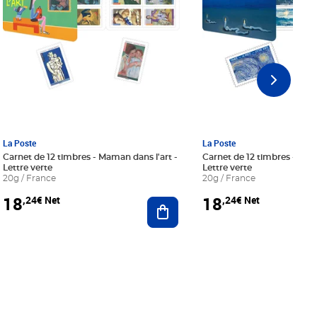
La Poste
La Poste
Carnet de 12 timbres - Maman dans l'art -
Carnet de 12 timbres - Le bl
Lettre verte
Lettre verte
20g / France
20g / France
18
18
,24€ Net
,24€ Net
r au panier
Ajouter au panier