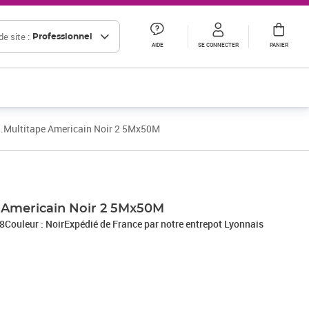
e site :
Professionnel
AIDE
SE CONNECTER
PANIER
.Multitape Americain Noir 2 5Mx50M
 Americain Noir 2 5Mx50M
78Couleur : NoirExpédié de France par notre entrepot Lyonnais