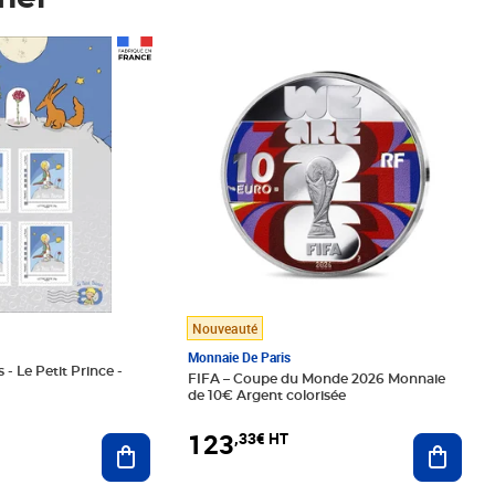
Prix 123,33€ HT
Nouveauté
Monnaie De Paris
 - Le Petit Prince -
FIFA – Coupe du Monde 2026 Monnaie
de 10€ Argent colorisée
123
,33€ HT
Ajoute
Ajouter au panier