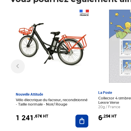
Prix 1 241,67€ HT
Prix 6,25€ HT
La Poste
Nouvelle Attitude
Collector 4 timbres
Vélo électrique du facteur, reconditionné
Lettre Verte
- Taille normale - Noir/ Rouge
20g / France
1 241
6
,67€ HT
,25€ HT
Ajouter au panier