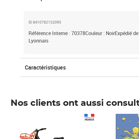
ID 8410782152095
Référence Interne : 70378Couleur : NoirExpédié de
Lyonnais
Caractéristiques
Nos clients ont aussi consul
Prix 1 241,67€ HT
Prix 6,25€ HT