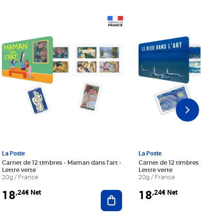
Prix 18,24€ Net
Prix 18,24€ Net
La Poste
La Poste
Carnet de 12 timbres - Maman dans l'art -
Carnet de 12 timbres - Le bl
Lettre verte
Lettre verte
20g / France
20g / France
18
18
,24€ Net
,24€ Net
r au panier
Ajouter au panier