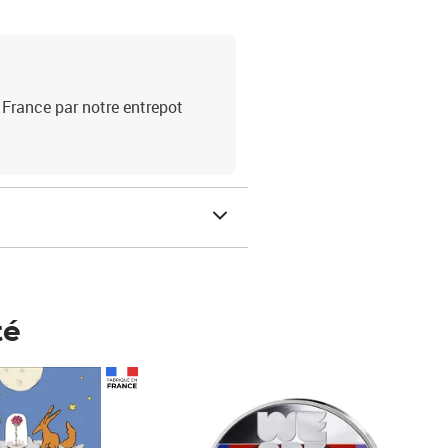
 France par notre entrepot
té
Prix 123,33€ HT