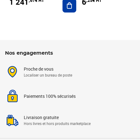
1 241
6
,67€ HT
,25€ HT
Ajouter au panier
Nos engagements
Proche de vous
Localiser un bureau de poste
Paiements 100% sécurisés
Livraison gratuite
Hors livres et hors produits marketplace