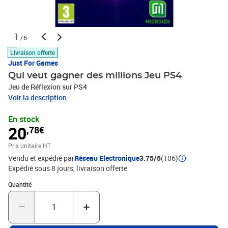
1
/6
Livraison offerte
Just For Games
Qui veut gagner des millions Jeu PS4
Jeu de Réflexion sur PS4
Voir la description
En stock
20
,78€
Prix unitaire HT
Vendu et expédié par
Réseau Electronique
3.75/5
(106)
Expédié sous 8 jours
livraison offerte
Quantité : 1
Quantité