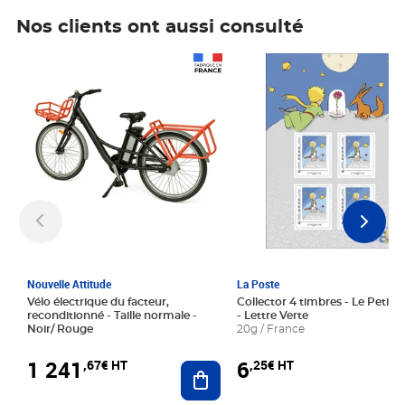
Nos clients ont aussi consulté
Prix 1 241,67€ HT
Prix 6,25€ HT
Nouvelle Attitude
La Poste
Vélo électrique du facteur,
Collector 4 timbres - Le Petit P
reconditionné - Taille normale -
- Lettre Verte
Noir/ Rouge
20g / France
1 241
6
,67€ HT
,25€ HT
Ajouter au panier