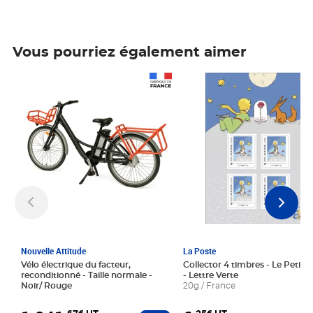
Vous pourriez également aimer
Prix 1 241,67€ HT
Prix 6,25€ HT
Nouvelle Attitude
La Poste
Vélo électrique du facteur,
Collector 4 timbres - Le Petit P
reconditionné - Taille normale -
- Lettre Verte
Noir/ Rouge
20g / France