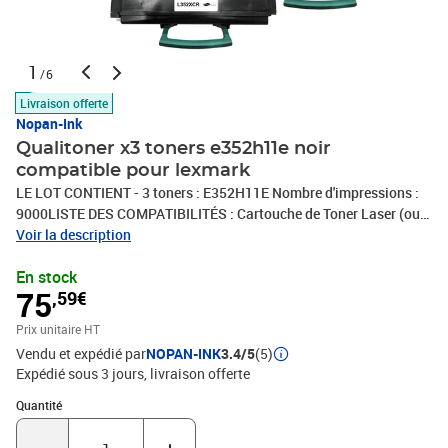
1
/6
Livraison offerte
Nopan-Ink
Qualitoner x3 toners e352h11e noir
compatible pour lexmark
LE LOT CONTIENT - 3 toners : E352H11E Nombre d'impressions :
9000LISTE DES COMPATIBILITÉS : Cartouche de Toner Laser (ou
tambour) compatible avec Lexmark E350 E350D E350DN
Voir la description
E352DNQUI SOMMES NOUS : QUALITONER est le spécialiste des
En stock
consommables compatibles en France. Associée à un groupe
75
,59€
possédant 30 ans d'expertise dans le domaine du consommable
compatible, QUALITONER vous propose les meilleurs produits
Prix unitaire HT
pour votre imprimante (Jet d'encre, Laser, Tambour...).
Vendu et expédié par
NOPAN-INK
3.4/5
(5)
Expédié sous 3 jours
livraison offerte
Quantité : 1
Quantité