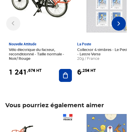
Nouvelle Attitude
La Poste
Vélo électrique du facteur,
Collector 4 timbres - Le Petit P
reconditionné - Taille normale -
- Lettre Verte
Noir/ Rouge
20g / France
1 241
6
,67€ HT
,25€ HT
Ajouter au panier
Vous pourriez également aimer
Prix 1 241,67€ HT
Prix 6,25€ HT