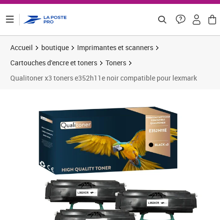
ontenu de la page
Accueil
boutique
Imprimantes et scanners
Cartouches d'encre et toners
Toners
Qualitoner x3 toners e352h11e noir compatible pour lexmark
Prix 75,59€