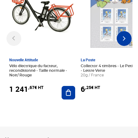
Nouvelle Attitude
La Poste
Vélo électrique du facteur,
Collector 4 timbres - Le Petit P
reconditionné - Taille normale -
- Lettre Verte
Noir/ Rouge
20g / France
1 241
6
,67€ HT
,25€ HT
Ajouter au panier