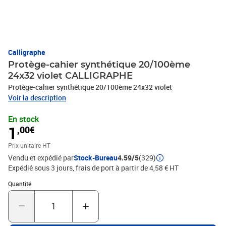
Calligraphe
Protège-cahier synthétique 20/100ème
24x32 violet CALLIGRAPHE
Protège-cahier synthétique 20/100ème 24x32 violet
Voir la description
En stock
1
,00€
Prix unitaire HT
Vendu et expédié par
Stock-Bureau
4.59/5
(329)
Expédié sous 3 jours, frais de port à partir de 4,58 € HT
Quantité : 1
Quantité