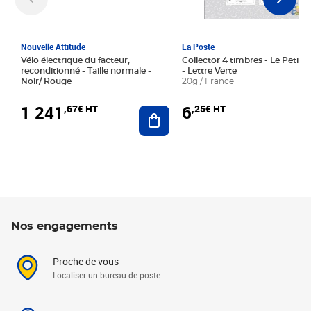
Nouvelle Attitude
La Poste
Vélo électrique du facteur,
Collector 4 timbres - Le Petit P
reconditionné - Taille normale -
- Lettre Verte
Noir/ Rouge
20g / France
1 241
6
,67€ HT
,25€ HT
Ajouter au panier
Nos engagements
Proche de vous
Localiser un bureau de poste