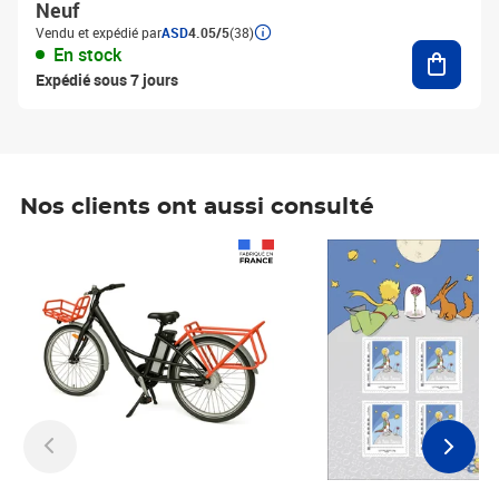
Neuf
Vendu et expédié par
ASD
4.05/5
(38)
Ajouter
En stock
Expédié sous 7 jours
Nos clients ont aussi consulté
Prix 1 241,67€ HT
Prix 6,25€ HT