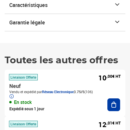
Caractéristiques
Garantie légale
Toutes les autres offres
10
,00€ HT
Livraison Offerte
Neuf
Vendu et expédié par
Réseau Electronique
3.75/5
(106)
Ajouter
En stock
Expédié sous 1 jour
12
,01€ HT
Livraison Offerte