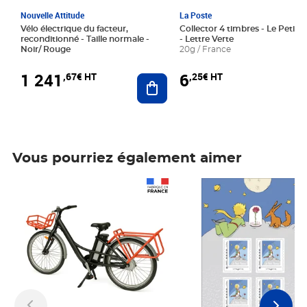
Nouvelle Attitude
La Poste
Vélo électrique du facteur,
Collector 4 timbres - Le Petit P
reconditionné - Taille normale -
- Lettre Verte
Noir/ Rouge
20g / France
1 241
6
,67€ HT
,25€ HT
Ajouter au panier
Vous pourriez également aimer
Prix 1 241,67€ HT
Prix 6,25€ HT