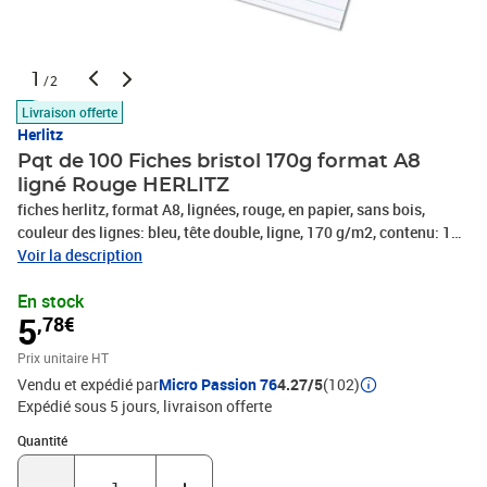
1
/2
Livraison offerte
Herlitz
Pqt de 100 Fiches bristol 170g format A8
ligné Rouge HERLITZ
fiches herlitz, format A8, lignées, rouge, en papier, sans bois,
couleur des lignes: bleu, tête double, ligne, 170 g/m2, contenu: 100
pièces, (10836278-000)
Voir la description
En stock
5
,78€
Prix unitaire HT
Vendu et expédié par
Micro Passion 76
4.27/5
(102)
Expédié sous 5 jours
livraison offerte
Quantité : 1
Quantité