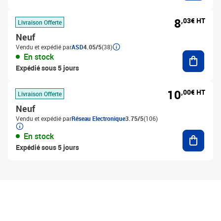
8
,03€ HT
Livraison Offerte
Neuf
Vendu et expédié par
ASD
4.05/5
(38)
Ajouter
En stock
Expédié sous 5 jours
10
,00€ HT
Livraison Offerte
Neuf
Vendu et expédié par
Réseau Electronique
3.75/5
(106)
Ajouter
En stock
Expédié sous 5 jours