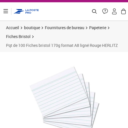
ontenu de la page
Accueil
boutique
Fournitures de bureau
Papeterie
Fiches Bristol
Pqt de 100 Fiches bristol 170g format A8 ligné Rouge HERLITZ
Prix 5,78€
Prix 3
Prix 8
Prix 1