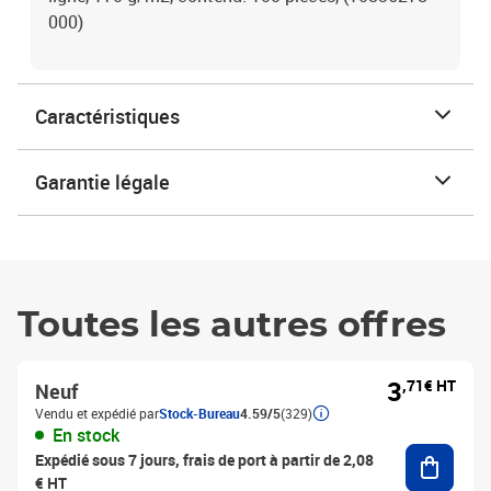
000)
Caractéristiques
Garantie légale
Toutes les autres offres
3
,71€ HT
Neuf
Vendu et expédié par
Stock-Bureau
4.59/5
(329)
En stock
Ajouter
Expédié sous 7 jours, frais de port à partir de 2,08
€ HT