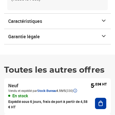
Caractéristiques
Garantie légale
Toutes les autres offres
5
,03€ HT
Neuf
Vendu et expédié par
Stock-Bureau
4.59/5
(330)
En stock
Ajouter
Expédié sous 6 jours, frais de port à partir de 4,58
€ HT