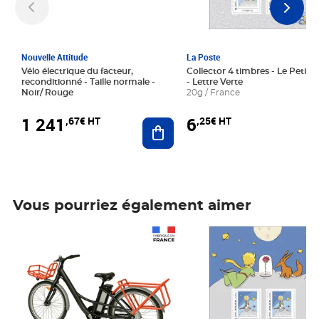
Nouvelle Attitude
La Poste
Vélo électrique du facteur,
Collector 4 timbres - Le Petit P
reconditionné - Taille normale -
- Lettre Verte
Noir/ Rouge
20g / France
1 241
6
,67€ HT
,25€ HT
Ajouter au panier
Vous pourriez également aimer
Prix 1 241,67€ HT
Prix 6,25€ HT