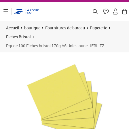
ontenu de la page
Accueil
boutique
Fournitures de bureau
Papeterie
Fiches Bristol
Pqt de 100 Fiches bristol 170g A6 Unie Jaune HERLITZ
Prix 9,38€
Prix 5
Prix 1