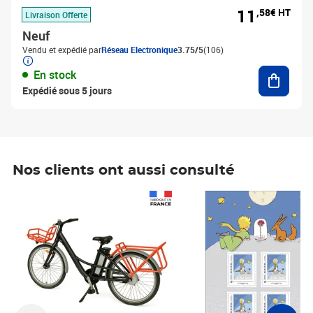
11
,58€ HT
Livraison Offerte
Neuf
Vendu et expédié par
Réseau Electronique
3.75/5
(106)
Ajouter
En stock
Expédié sous 5 jours
Nos clients ont aussi consulté
Prix 1 241,67€ HT
Prix 6,25€ HT