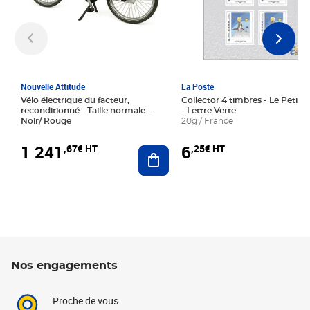
Nouvelle Attitude
La Poste
Vélo électrique du facteur,
Collector 4 timbres - Le Petit P
reconditionné - Taille normale -
- Lettre Verte
Noir/ Rouge
20g / France
1 241
6
,67€ HT
,25€ HT
Ajouter au panier
Nos engagements
Proche de vous