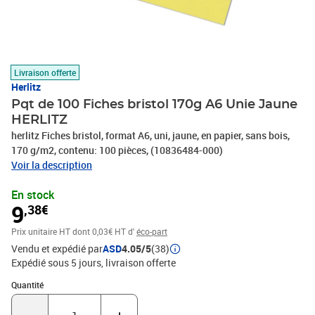
Livraison offerte
Herlitz
Pqt de 100 Fiches bristol 170g A6 Unie Jaune
HERLITZ
herlitz Fiches bristol, format A6, uni, jaune, en papier, sans bois,
170 g/m2, contenu: 100 pièces, (10836484-000)
Voir la description
En stock
9
,38€
Prix unitaire HT
dont 0,03€ HT d'
éco-part
Vendu et expédié par
ASD
4.05/5
(38)
Expédié sous 5 jours
livraison offerte
Quantité : 1
Quantité