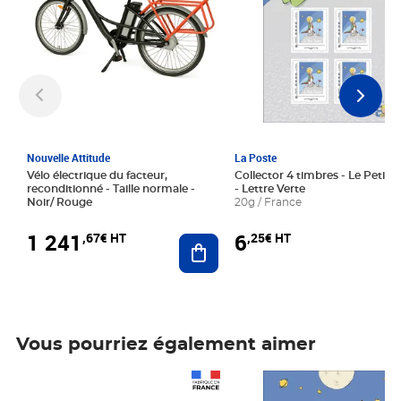
Nouvelle Attitude
La Poste
Vélo électrique du facteur,
Collector 4 timbres - Le Petit P
reconditionné - Taille normale -
- Lettre Verte
Noir/ Rouge
20g / France
1 241
6
,67€ HT
,25€ HT
Ajouter au panier
Vous pourriez également aimer
Prix 1 241,67€ HT
Prix 6,25€ HT