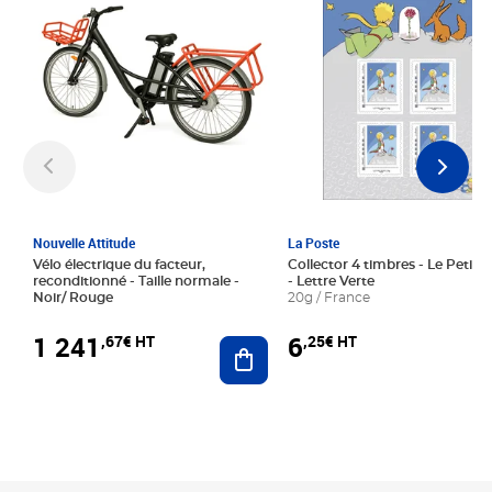
Nouvelle Attitude
La Poste
Vélo électrique du facteur,
Collector 4 timbres - Le Petit P
reconditionné - Taille normale -
- Lettre Verte
Noir/ Rouge
20g / France
1 241
6
,67€ HT
,25€ HT
Ajouter au panier