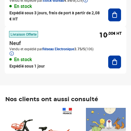
Vendu et expédié par
Stock-Bureau
4.59/5
(329)
En stock
Ajouter
Expédié sous 3 jours, frais de port à partir de 2,08
€ HT
10
,00€ HT
Livraison Offerte
Neuf
Vendu et expédié par
Réseau Electronique
3.75/5
(106)
Ajouter
En stock
Expédié sous 1 jour
Nos clients ont aussi consulté
Prix 1 241,67€ HT
Prix 6,25€ HT