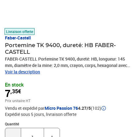
Livraison offerte
Faber-Castell
Portemine TK 9400, dureté: HB FABER-
CASTELL
FABER-CASTELL Portemine TK 9400, dureté: HB, longueur: 145
mm, diamètre de la mine: 2,0 mm, crayon, corps, hexagonal avec
grip ergonomique, technique robuste, pointe, fortifiée pour fixation
Voir la description
stable de la mine, la mine peut être, taillée individuellement, pour
En stock
dessiner/ écrire/ esquisser, -139400
7
,35€
Prix unitaire HT
Vendu et expédié par
Micro Passion 76
4.27/5
(102)
Expédié sous 5 jours
livraison offerte
Quantité : 1
Quantité