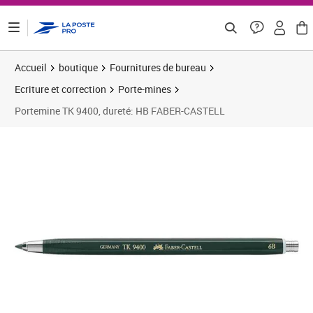
ontenu de la page
Accueil
boutique
Fournitures de bureau
Ecriture et correction
Porte-mines
Portemine TK 9400, dureté: HB FABER-CASTELL
Prix 7,35€
Prix 5
Prix 1