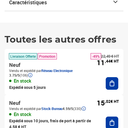
Caractéristiques
Toutes les autres offres
22,49 € HT
Livraison Offerte
Promotion
-49%
11
,44€ HT
Neuf
Vendu et expédié par
Réseau Electronique
3.75/5
(106)
Ajouter
En stock
Expédié sous 5 jours
15
,02€ HT
Neuf
Vendu et expédié par
Stock-Bureau
4.59/5
(330)
En stock
Ajouter
Expédié sous 10 jours, frais de port à partir de
4,58 € HT