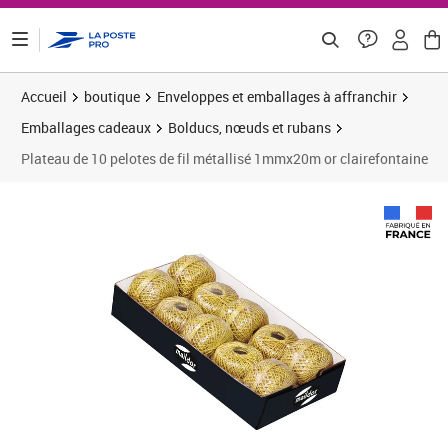
ontenu de la page
Accueil
boutique
Enveloppes et emballages à affranchir
Emballages cadeaux
Bolducs, nœuds et rubans
Plateau de 10 pelotes de fil métallisé 1mmx20m or clairefontaine
Prix 8,46€
Prix b
Prix 1
Prix 1