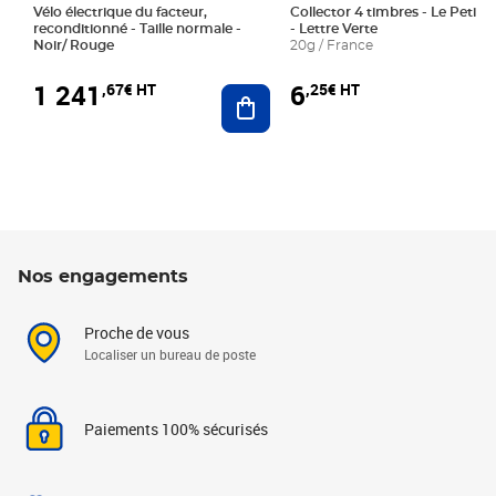
Vélo électrique du facteur,
Collector 4 timbres - Le Petit P
reconditionné - Taille normale -
- Lettre Verte
Noir/ Rouge
20g / France
1 241
6
,67€ HT
,25€ HT
Ajouter au panier
Nos engagements
Proche de vous
Localiser un bureau de poste
Paiements 100% sécurisés