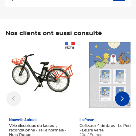
Nos clients ont aussi consulté
Prix 1 241,67€ HT
Prix 6,25€ HT
Nouvelle Attitude
La Poste
Vélo électrique du facteur,
Collector 4 timbres - Le Petit P
reconditionné - Taille normale -
- Lettre Verte
Noir/ Rouge
20g / France