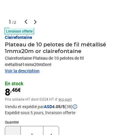
1
/2
Livraison offerte
Clairefontaine
Plateau de 10 pelotes de fil métallisé
1mmx20m or clairefontaine
Clairefontaine Plateau de 10 pelotes de fil
métallisé1mmx20mDoré
Voir la description
En stock
8
,46€
Prix unitaire HT
dont 0,02€ HT d'
éco-part
Vendu et expédié par
ASD
4.05/5
(38)
Expédié sous 5 jours
livraison offerte
Quantité : 1
Quantité