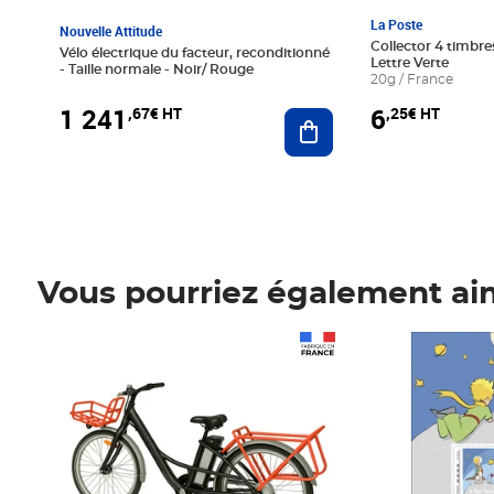
La Poste
Nouvelle Attitude
Collector 4 timbres
Vélo électrique du facteur, reconditionné
Lettre Verte
- Taille normale - Noir/ Rouge
20g / France
1 241
6
,67€ HT
,25€ HT
Ajouter au panier
Vous pourriez également ai
Prix 1 241,67€ HT
Prix 6,25€ HT