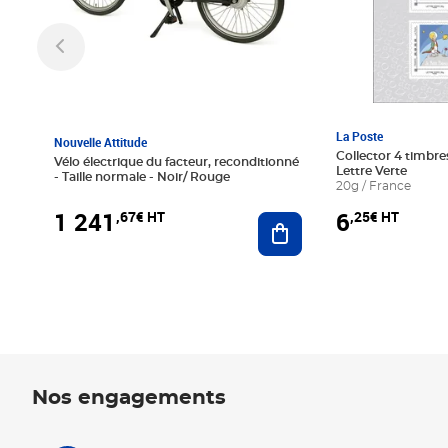
La Poste
Nouvelle Attitude
Collector 4 timbres
Vélo électrique du facteur, reconditionné
Lettre Verte
- Taille normale - Noir/ Rouge
20g / France
1 241
6
,67€ HT
,25€ HT
Ajouter au panier
Nos engagements