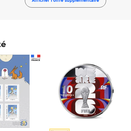
Afficher 1 offre supplémentaire
té
Prix 123,33€ HT