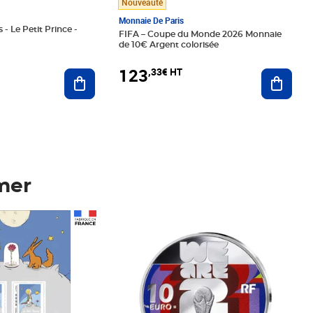
Nouveauté
Monnaie De Paris
 - Le Petit Prince -
FIFA – Coupe du Monde 2026 Monnaie
de 10€ Argent colorisée
123
,33€ HT
Ajoute
Ajouter au panier
mer
Prix 123,33€ HT