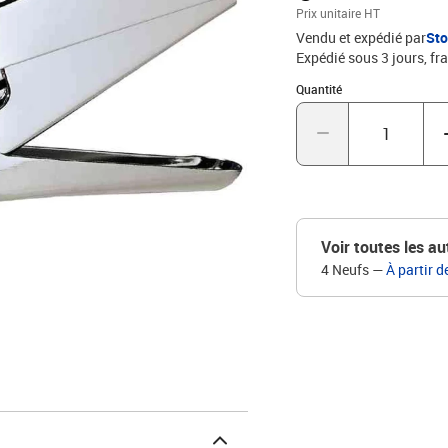
Prix unitaire HT
Vendu et expédié par
St
Expédié sous 3 jours, fra
Quantité : 1
Quantité
Voir toutes les au
4 Neufs
—
À partir d