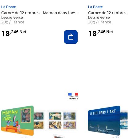
La Poste
La Poste
Carnet de 12 timbres - Maman dans l'art -
Carnet de 12 timbres - Le bl
Lettre verte
Lettre verte
20g / France
20g / France
18
18
,24€ Net
,24€ Net
r au panier
Ajouter au panier
Prix 18,24€ Net
Prix 18,24€ Net