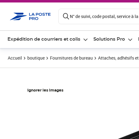
ontenu de la page
N° de suivi, code postal, service à la
Expédition de courriers et colis
Solutions Pro
Accueil
boutique
Fournitures de bureau
Attaches, adhésifs e
Ignorer les images