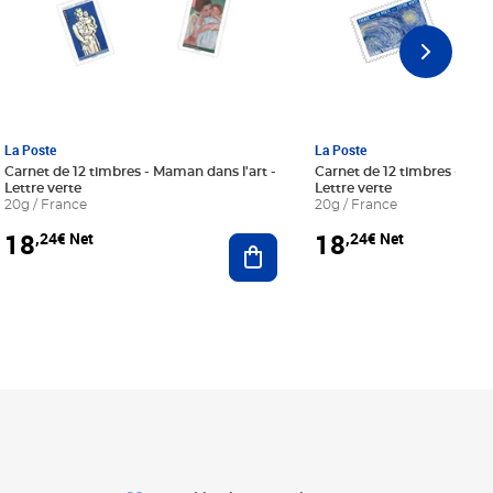
La Poste
La Poste
Carnet de 12 timbres - Maman dans l'art -
Carnet de 12 timbres - Le bl
Lettre verte
Lettre verte
20g / France
20g / France
18
18
,24€ Net
,24€ Net
r au panier
Ajouter au panier