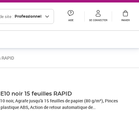
e site :
Professionnel
AIDE
SE CONNECTER
PANIER
es RAPID
Prix 11,20€ HT
Prix 11,73€ HT
Prix 15,35€ HT
E10 noir 15 feuilles RAPID
0 noir, Agrafe jusqu'à 15 feuilles de papier (80 g/m²), Pinces
 plastique ABS, Action de retour automatique de
es, Mécanisme pratique de chargement par le haut, Pour les
ur d'insertion: 50 mm, Garantie 1 ans à condition d'utiliser