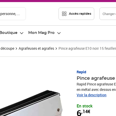
 personne, ...
Changer d
Accès rapides
Boutique
Mon Mag Pro
t découpe
Agrafeuses et agrafes
Pince agrafeuse E10 noir 15 feuill
Prix 6,14€
Rapid
Pince agrafeuse 
Rapid Pince agrafeuse E1
en métal avec dessus en
l'alimentation en agraf
Voir la description
agrafes No. 10, Profonde
En stock
des agrafes Rapid
6
,14€