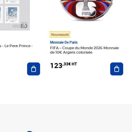
Nouveauté
Monnaie De Paris
 - Le Petit Prince -
FIFA – Coupe du Monde 2026 Monnaie
de 10€ Argent colorisée
123
,33€ HT
Ajoute
Ajouter au panier