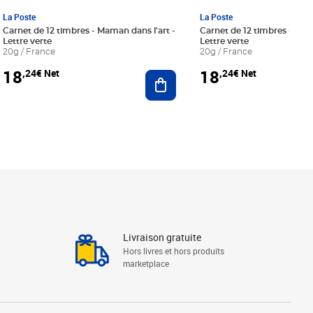
La Poste
La Poste
Carnet de 12 timbres - Maman dans l'art -
Carnet de 12 timbres - Le bl
Lettre verte
Lettre verte
20g / France
20g / France
18
18
,24€ Net
,24€ Net
r au panier
Ajouter au panier
Livraison gratuite
Hors livres et hors produits
marketplace
Linkedin
Facebook
Youtube