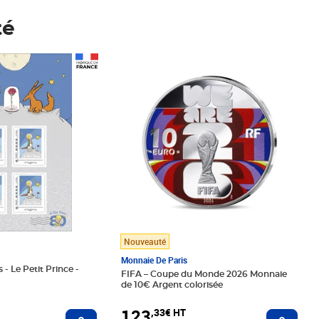
té
Prix 123,33€ HT
Nouveauté
Monnaie De Paris
 - Le Petit Prince -
FIFA – Coupe du Monde 2026 Monnaie
de 10€ Argent colorisée
123
,33€ HT
Ajoute
Ajouter au panier