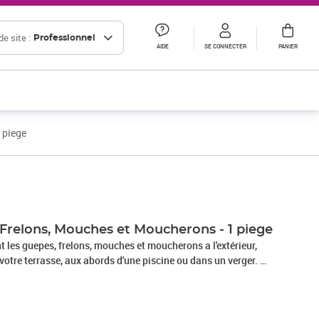
e site :
Professionnel
AIDE
SE CONNECTER
PANIER
 piege
 Frelons, Mouches et Moucherons - 1 piege
nt les guepes, frelons, mouches et moucherons a l'extérieur,
 votre terrasse, aux abords d'une piscine ou dans un verger. A
ctif concentré tres puissant. Piege a entrée centrale par le
au vol de la guepe. Discret, il posséde une grande capacité
et réutilisable. Se pose ou se suspend grâce au lien i