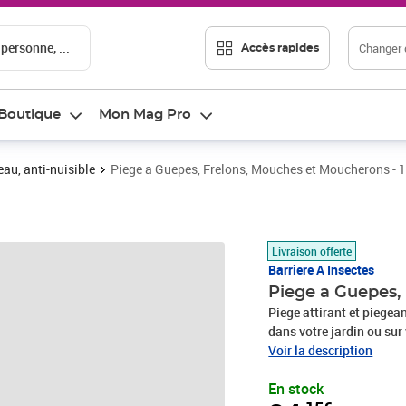
 personne, ...
Changer d
Accès rapides
Boutique
Mon Mag Pro
eau, anti-nuisible
Piege a Guepes, Frelons, Mouches et Moucherons - 1
Prix 24,15€
Livraison offerte
Barriere A Insectes
Piege a Guepes,
Piege attirant et piegea
dans votre jardin ou sur
utiliser avec notre attra
Voir la description
dessous du piege adapté 
En stock
de piégeage. Ecologique 