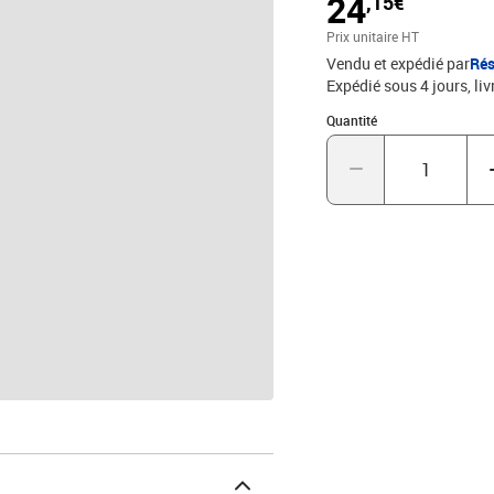
24
,15€
Prix unitaire HT
Vendu et expédié par
Rés
Expédié sous 4 jours
liv
Quantité : 1
Quantité