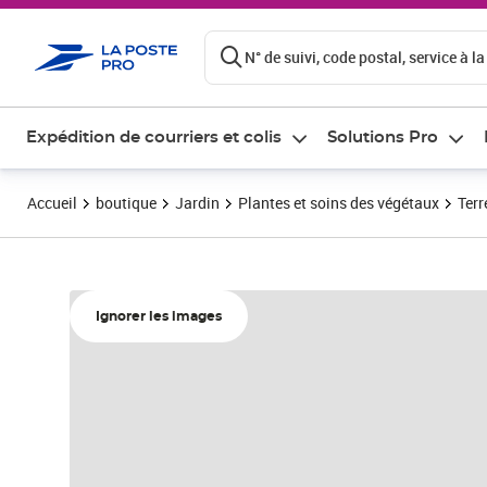
ontenu de la page
N° de suivi, code postal, service à la
Expédition de courriers et colis
Solutions Pro
Accueil
boutique
Jardin
Plantes et soins des végétaux
Terr
Ignorer les images