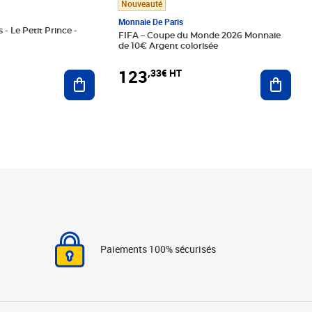
Nouveauté
Monnaie De Paris
 - Le Petit Prince -
FIFA – Coupe du Monde 2026 Monnaie
de 10€ Argent colorisée
123
,33€ HT
Ajoute
Ajouter au panier
Paiements 100% sécurisés