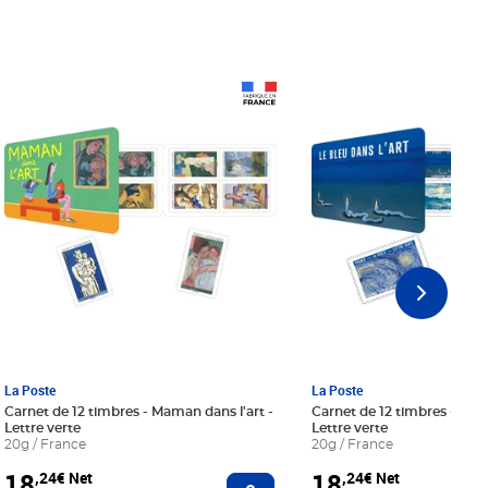
Prix 18,24€ Net
Prix 18,24€ Net
La Poste
La Poste
Carnet de 12 timbres - Maman dans l'art -
Carnet de 12 timbres - Le bl
Lettre verte
Lettre verte
20g / France
20g / France
18
18
,24€ Net
,24€ Net
r au panier
Ajouter au panier