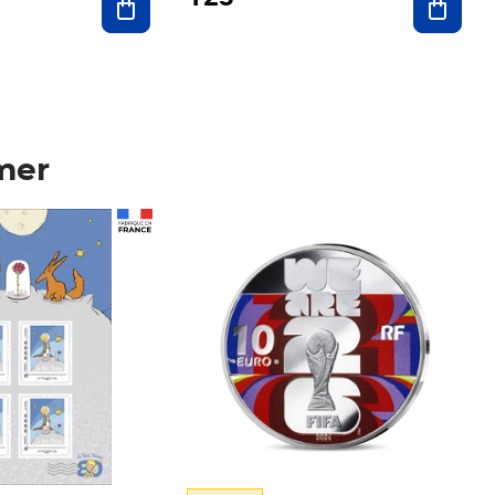
mer
Prix 123,33€ HT