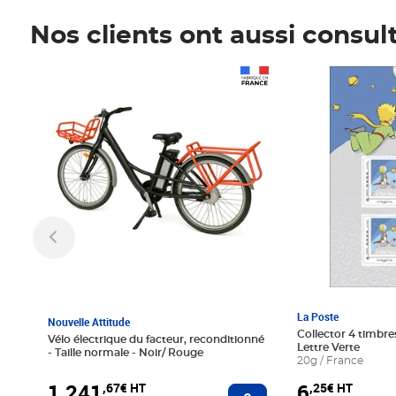
Nos clients ont aussi consul
Prix 1 241,67€ HT
Prix 6,25€ HT
La Poste
Nouvelle Attitude
Collector 4 timbres
Vélo électrique du facteur, reconditionné
Lettre Verte
- Taille normale - Noir/ Rouge
20g / France
1 241
6
,67€ HT
,25€ HT
Ajouter au panier