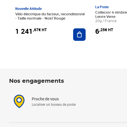
La Poste
Nouvelle Attitude
Collector 4 timbres
Vélo électrique du facteur, reconditionné
Lettre Verte
- Taille normale - Noir/ Rouge
20g / France
1 241
6
,67€ HT
,25€ HT
Ajouter au panier
Nos engagements
Proche de vous
Localiser un bureau de poste