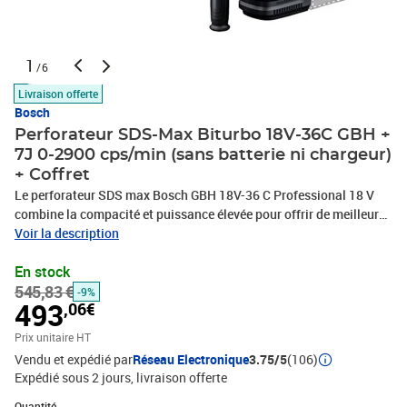
1
/6
Livraison offerte
Bosch
Perforateur SDS-Max Biturbo 18V-36C GBH +
7J 0-2900 cps/min (sans batterie ni chargeur)
+ Coffret
Le perforateur SDS max Bosch GBH 18V-36 C Professional 18 V
combine la compacité et puissance élevée pour offrir de meilleures
performances lors des travaux dans le béton. La technologie
Voir la description
Biturbo Brushless lui confere une force de frappe surprenant
En stock
même étant donné son poids très léger, et offre par la suite
545,83 €
d'excellents résultats. Ce perforateur se distingue également des
-9%
493
,06€
autres appareils de même catégorie par son intelligence
artificielle. En effet, il dispose d'une interface utilisateur avec
Prix unitaire HT
Bluetooth Connectivity, cela permet de rester à l'affut de nouvelles
Vendu et expédié par
Réseau Electronique
3.75/5
(106)
fonctions électroniques et de connaître l'état de l'outil en temps
Expédié sous 2 jours
livraison offerte
réel ainsi que de sélectionner plusieurs modes. Caractéristiques
Quantité : 1
techniques : Force de frappe (selon EPTA 05/2016) : 7 J Fréquence
Quantité