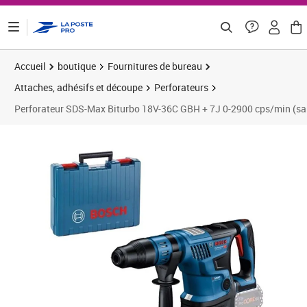
ontenu de la page
Accueil
boutique
Fournitures de bureau
Attaches, adhésifs et découpe
Perforateurs
Perforateur SDS-Max Biturbo 18V-36C GBH + 7J 0-2900 cps/min (sans
Prix barré 545,83 €
Prix 493,06€
Prix 