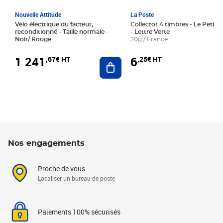
Nouvelle Attitude
La Poste
Vélo électrique du facteur,
Collector 4 timbres - Le Petit P
reconditionné - Taille normale -
- Lettre Verte
Noir/ Rouge
20g / France
1 241
6
,67€ HT
,25€ HT
Ajouter au panier
Nos engagements
Proche de vous
Localiser un bureau de poste
Paiements 100% sécurisés