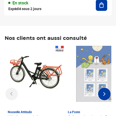
Ajouter
En stock
Expédié sous 2 jours
Nos clients ont aussi consulté
Prix 1 241,67€ HT
Prix 6,25€ HT
Nouvelle Attitude
La Poste