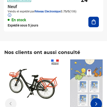
Neuf
Vendu et expédié par
Réseau Electronique
3.75/5
(106)
Ajouter
En stock
Expédié sous 5 jours
Nos clients ont aussi consulté
Prix 1 241,67€ HT
Prix 6,25€ HT