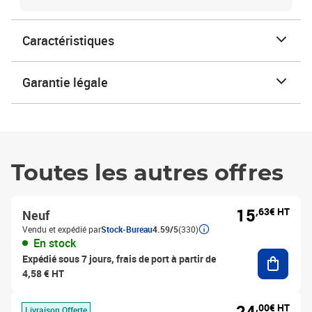
Caractéristiques
Garantie légale
Toutes les autres offres
15
,63€ HT
Neuf
Vendu et expédié par
Stock-Bureau
4.59/5
(330)
En stock
Ajouter
Expédié sous 7 jours, frais de port à partir de
4,58 € HT
24
,00€ HT
Livraison Offerte