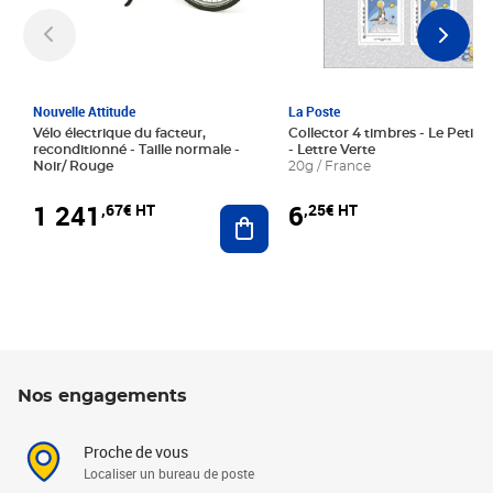
Nouvelle Attitude
La Poste
Vélo électrique du facteur,
Collector 4 timbres - Le Petit P
reconditionné - Taille normale -
- Lettre Verte
Noir/ Rouge
20g / France
1 241
6
,67€ HT
,25€ HT
Ajouter au panier
Nos engagements
Proche de vous
Localiser un bureau de poste