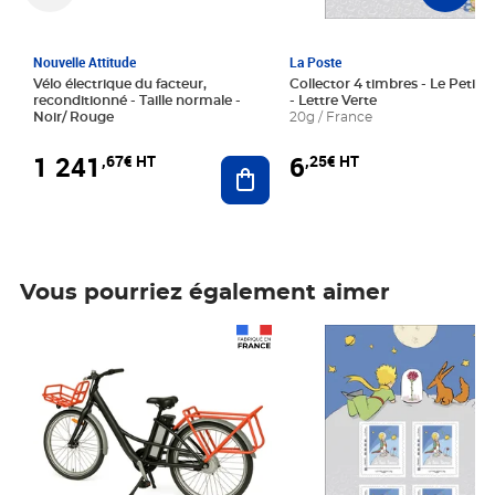
Nouvelle Attitude
La Poste
Vélo électrique du facteur,
Collector 4 timbres - Le Petit P
reconditionné - Taille normale -
- Lettre Verte
Noir/ Rouge
20g / France
1 241
6
,67€ HT
,25€ HT
Ajouter au panier
Vous pourriez également aimer
Prix 1 241,67€ HT
Prix 6,25€ HT