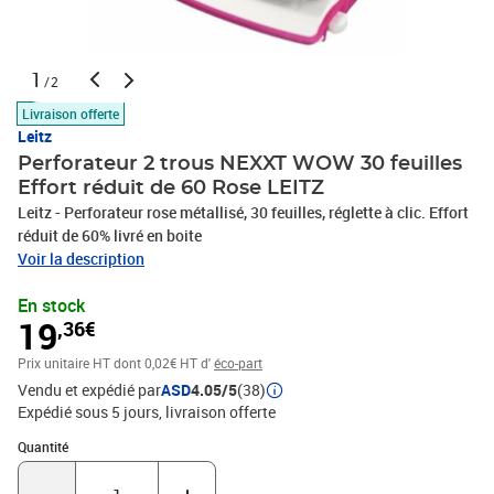
1
/2
Livraison offerte
Leitz
Perforateur 2 trous NEXXT WOW 30 feuilles
Effort réduit de 60 Rose LEITZ
Leitz - Perforateur rose métallisé, 30 feuilles, réglette à clic. Effort
réduit de 60% livré en boite
Voir la description
En stock
19
,36€
Prix unitaire HT
dont 0,02€ HT d'
éco-part
Vendu et expédié par
ASD
4.05/5
(38)
Expédié sous 5 jours
livraison offerte
Quantité : 1
Quantité