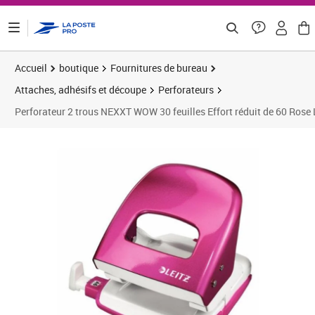
ontenu de la page
Accueil
boutique
Fournitures de bureau
Attaches, adhésifs et découpe
Perforateurs
Perforateur 2 trous NEXXT WOW 30 feuilles Effort réduit de 60 Rose
Prix 19,36€
Prix 1
Prix 2