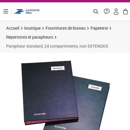
ontenu de la page
Accueil
boutique
Fournitures de bureau
Papeterie
Répertoires et parapheurs
Parapheur standard, 24 compartiments, noir EXTENDOS
Prix 30,43€
Prix 2
Prix 3