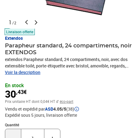
1
/2
Livraison offerte
Extendos
Parapheur standard, 24 compartiments, noir
EXTENDOS
extendos Parapheur standard, 24 compartiments, noir, avec dos
extensible toilé, porte-étiquette avec bristol, amovible, regards,
(3024NOI)
Voir la description
En stock
30
,43€
Prix unitaire HT
dont 0,04€ HT d'
éco-part
Vendu et expédié par
ASD
4.05/5
(38)
Expédié sous 5 jours
livraison offerte
Quantité : 1
Quantité