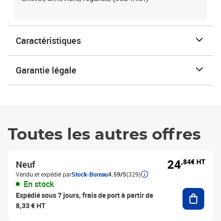
Caractéristiques
Garantie légale
Toutes les autres offres
24
,84€ HT
Neuf
Vendu et expédié par
Stock-Bureau
4.59/5
(329)
En stock
Ajouter
Expédié sous 7 jours, frais de port à partir de
8,33 € HT