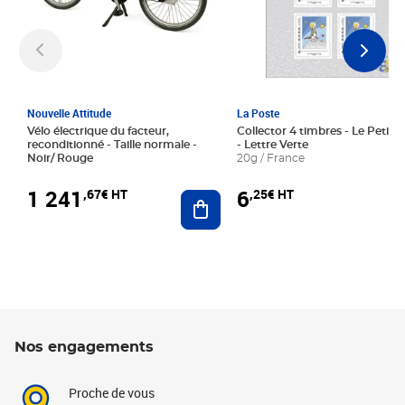
Nouvelle Attitude
La Poste
Vélo électrique du facteur,
Collector 4 timbres - Le Petit P
reconditionné - Taille normale -
- Lettre Verte
Noir/ Rouge
20g / France
1 241
6
,67€ HT
,25€ HT
Ajouter au panier
Nos engagements
Proche de vous