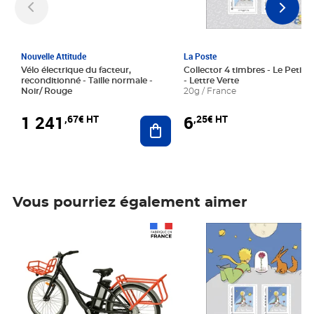
Nouvelle Attitude
La Poste
Vélo électrique du facteur,
Collector 4 timbres - Le Petit P
reconditionné - Taille normale -
- Lettre Verte
Noir/ Rouge
20g / France
1 241
6
,67€ HT
,25€ HT
Ajouter au panier
Vous pourriez également aimer
Prix 1 241,67€ HT
Prix 6,25€ HT