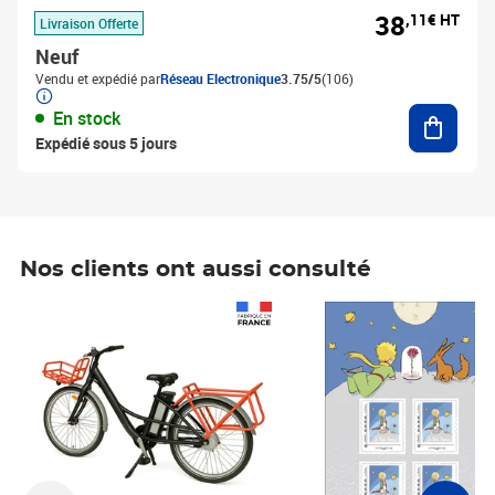
38
,11€ HT
Livraison Offerte
Neuf
Vendu et expédié par
Réseau Electronique
3.75/5
(106)
Ajouter
En stock
Expédié sous 5 jours
Nos clients ont aussi consulté
Prix 1 241,67€ HT
Prix 6,25€ HT