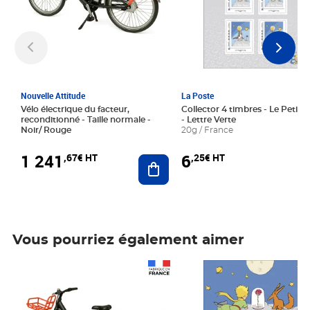
Nouvelle Attitude
La Poste
Vélo électrique du facteur,
Collector 4 timbres - Le Petit P
reconditionné - Taille normale -
- Lettre Verte
Noir/ Rouge
20g / France
1 241
6
,67€ HT
,25€ HT
Ajouter au panier
Vous pourriez également aimer
Prix 1 241,67€ HT
Prix 6,25€ HT