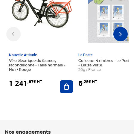
Nouvelle Attitude
La Poste
Vélo électrique du facteur,
Collector 4 timbres - Le Petit P
reconditionné - Taille normale -
- Lettre Verte
Noir/ Rouge
20g / France
1 241
6
,67€ HT
,25€ HT
Ajouter au panier
Nos engagements