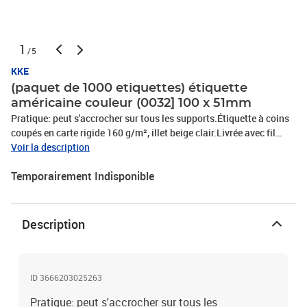
1
/5
KKE
(paquet de 1000 etiquettes) étiquette
américaine couleur (0032] 100 x 51mm
Pratique: peut s'accrocher sur tous les supports.Étiquette à coins
coupés en carte rigide 160 g/m², illet beige clair.Livrée avec fil
métal de 300 mm posé, diamètre de lillet de renforcement: 5
Voir la description
mm.Grammage (g/m2): 160Paquet de: 1000Couleur:
Temporairement Indisponible
JAUNEDimensions lxh (mm): 100X51
Description
ID 3666203025263
Pratique: peut s'accrocher sur tous les