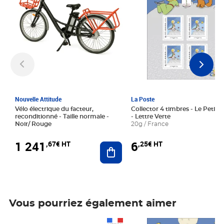
Nouvelle Attitude
La Poste
Vélo électrique du facteur,
Collector 4 timbres - Le Petit P
reconditionné - Taille normale -
- Lettre Verte
Noir/ Rouge
20g / France
1 241
6
,67€ HT
,25€ HT
Ajouter au panier
Vous pourriez également aimer
Prix 1 241,67€ HT
Prix 6,25€ HT