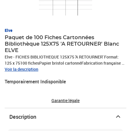
Elve
Paquet de 100 Fiches Cartonnées
Bibliothèque 125X75 'A RETOURNER' Blanc
ELVE
Elve - FICHES BIBLIOTHEQUE 125X75 'A RETOURNER' Format:
125 x 75100 fichesPapier bristol cartonnéFabrication française à
Voiron en Isère (38)Fiches livrées dans un étui carton
Voir la description
Temporairement Indisponible
Garantie légale
Description