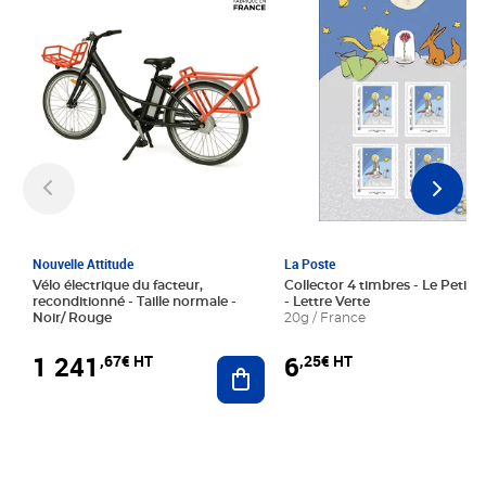
Nouvelle Attitude
La Poste
Vélo électrique du facteur,
Collector 4 timbres - Le Petit P
reconditionné - Taille normale -
- Lettre Verte
Noir/ Rouge
20g / France
1 241
6
,67€ HT
,25€ HT
Ajouter au panier