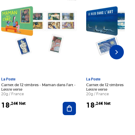
La Poste
La Poste
Carnet de 12 timbres - Maman dans l'art -
Carnet de 12 timbres - Le bl
Lettre verte
Lettre verte
20g / France
20g / France
18
18
,24€ Net
,24€ Net
r au panier
Ajouter au panier