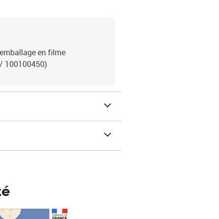
 5emballage en filme
 / 100100450)
té
Prix 123,33€ HT