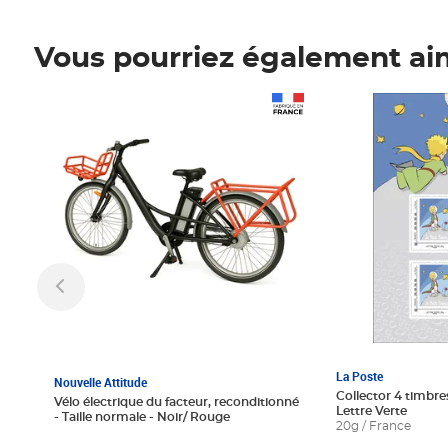
Vous pourriez également ai
Prix 1 241,67€ HT
Prix 6,25€ HT
La Poste
Nouvelle Attitude
Collector 4 timbres
Vélo électrique du facteur, reconditionné
Lettre Verte
- Taille normale - Noir/ Rouge
20g / France