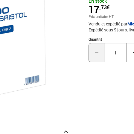
En stock
17
,73€
Prix unitaire HT
Vendu et expédié par
Mic
Expédié sous 5 jours
liv
Quantité : 1
Quantité