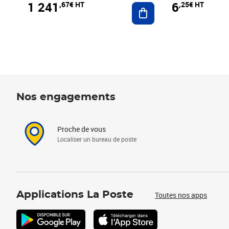
1 241
6
,67€ HT
,25€ HT
Ajouter au panier
Nos engagements
Proche de vous
Localiser un bureau de poste
Applications La Poste
Toutes nos apps