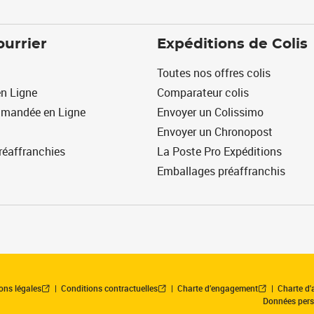
ourrier
Expéditions de Colis
Toutes nos offres colis
n Ligne
Comparateur colis
mmandée en Ligne
Envoyer un Colissimo
Envoyer un Chronopost
réaffranchies
La Poste Pro Expéditions
Emballages préaffranchis
ons légales
Conditions contractuelles
Charte d’engagement
Charte d'a
Données pers