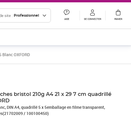
e site :
Professionnel
AIDE
SE CONNECTER
PANIER
x 5 Blanc OXFORD
ches bristol 210g A4 21 x 29 7 cm quadrillé
FORD
lanc, DIN A4, quadrillé 5 x 5emballage en filme transparent,
tes(21702009 / 100100450)