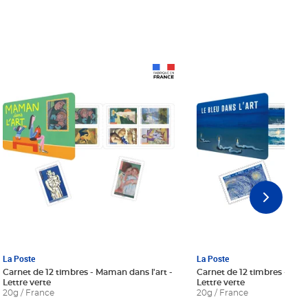
Prix 18,24€ Net
Prix 18,24€ Net
La Poste
La Poste
Carnet de 12 timbres - Maman dans l'art -
Carnet de 12 timbres - Le bl
Lettre verte
Lettre verte
20g / France
20g / France