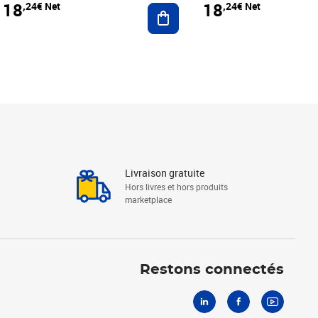
18
18
,24€ Net
,24€ Net
r au panier
Ajouter au panier
Livraison gratuite
Hors livres et hors produits
marketplace
Linkedin
Facebook
Youtube
Restons connectés