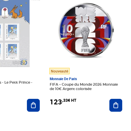
Nouveauté
Monnaie De Paris
 - Le Petit Prince -
FIFA – Coupe du Monde 2026 Monnaie
de 10€ Argent colorisée
123
,33€ HT
Ajoute
Ajouter au panier