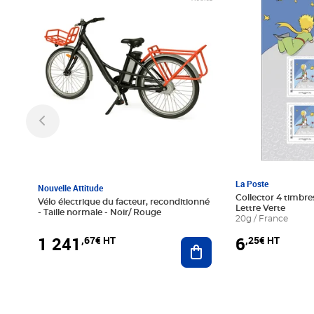
La Poste
Nouvelle Attitude
Collector 4 timbres
Vélo électrique du facteur, reconditionné
Lettre Verte
- Taille normale - Noir/ Rouge
20g / France
1 241
6
,67€ HT
,25€ HT
Ajouter au panier