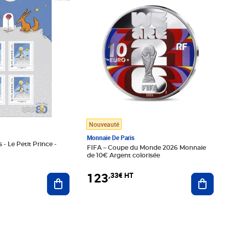
Nouveauté
Monnaie De Paris
 - Le Petit Prince -
FIFA – Coupe du Monde 2026 Monnaie
de 10€ Argent colorisée
123
,33€ HT
Ajoute
Ajouter au panier