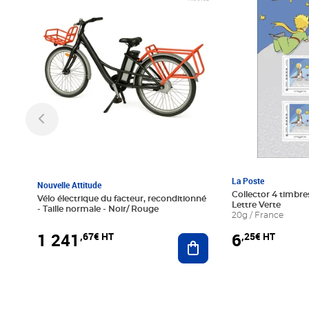
La Poste
Nouvelle Attitude
Collector 4 timbres
Vélo électrique du facteur, reconditionné
Lettre Verte
- Taille normale - Noir/ Rouge
20g / France
1 241
6
,67€ HT
,25€ HT
Ajouter au panier