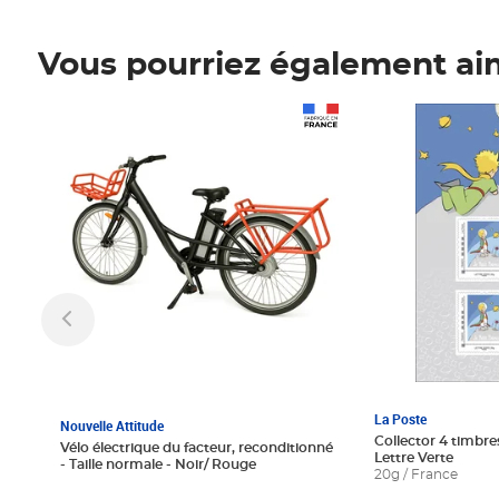
Vous pourriez également ai
Prix 1 241,67€ HT
Prix 6,25€ HT
La Poste
Nouvelle Attitude
Collector 4 timbres
Vélo électrique du facteur, reconditionné
Lettre Verte
- Taille normale - Noir/ Rouge
20g / France