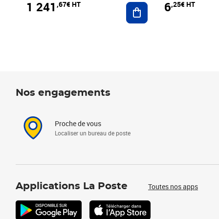
1 241
6
,67€ HT
,25€ HT
Ajouter au panier
Nos engagements
Proche de vous
Localiser un bureau de poste
Applications La Poste
Toutes nos apps