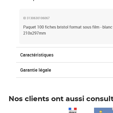
ID 3130630106067
Paquet 100 fiches bristol format sous film - blanc
210x297mm
Caractéristiques
Garantie légale
Nos clients ont aussi consul
Prix 1 241,67€ HT
Prix 6,25€ HT