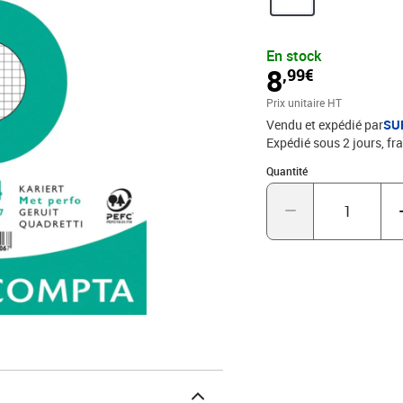
En stock
8
,99€
Prix unitaire HT
Vendu et expédié par
SU
Expédié sous 2 jours, fra
Quantité : 1
Quantité