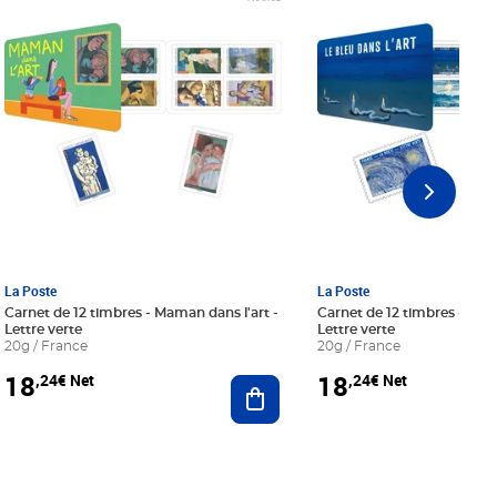
La Poste
La Poste
Carnet de 12 timbres - Maman dans l'art -
Carnet de 12 timbres - Le bl
Lettre verte
Lettre verte
20g / France
20g / France
18
18
,24€ Net
,24€ Net
r au panier
Ajouter au panier