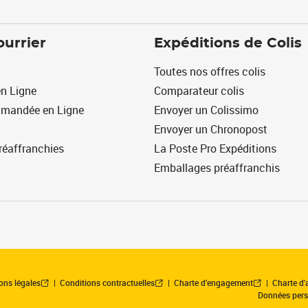
ourrier
Expéditions de Colis
Toutes nos offres colis
n Ligne
Comparateur colis
mmandée en Ligne
Envoyer un Colissimo
Envoyer un Chronopost
réaffranchies
La Poste Pro Expéditions
Emballages préaffranchis
ons légales
Conditions contractuelles
Charte d’engagement
Charte d'a
Données pers