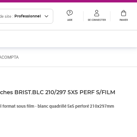
e site :
Professionnel
AIDE
SE CONNECTER
PANIER
EXACOMPTA
iches BRIST.BLC 210/297 5X5 PERF S/FILM
ol format sous film - blanc quadrillé 5x5 perforé 210x297mm