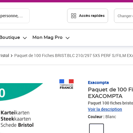
 personne, ...
Changer d
Accès rapides
Boutique
Mon Mag Pro
ristol
Paquet de 100 Fiches BRIST.BLC 210/297 5X5 PERF S/FILM 
Prix 8,99€
Exacompta
Paquet de 100 F
EXACOMPTA
Paquet 100 fiches brist
Voir la description
Couleur :
Blanc