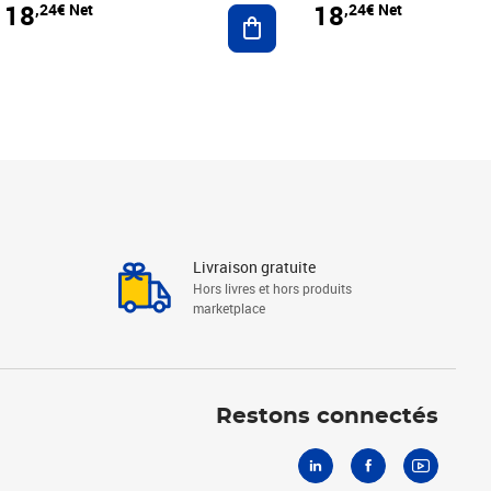
18
18
,24€ Net
,24€ Net
r au panier
Ajouter au panier
Livraison gratuite
Hors livres et hors produits
marketplace
Linkedin
Facebook
Youtube
Restons connectés