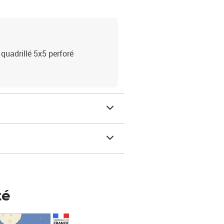
 quadrillé 5x5 perforé
té
Prix 123,33€ HT