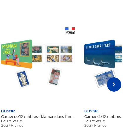
Prix 18,24€ Net
Prix 18,24€ Net
La Poste
La Poste
Carnet de 12 timbres - Maman dans l'art -
Carnet de 12 timbres - Le bl
Lettre verte
Lettre verte
20g / France
20g / France