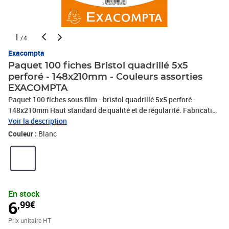
1
/4
Exacompta
Paquet 100 fiches Bristol quadrillé 5x5
perforé - 148x210mm - Couleurs assorties
EXACOMPTA
Paquet 100 fiches sous film - bristol quadrillé 5x5 perforé -
148x210mm Haut standard de qualité et de régularité. Fabrication
de qualité supérieure, à partir de pâte à papier issue de forêts
Voir la description
gérées durablement et blanchie en PH neutre. Rigides et pratiques,
Couleur :
Blanc
les fiches bristol permettent un usage multiple et un confort
d'écriture, elles conviendront parfaitement à vos travaux pratiques,
vos fiches de notes. Le type de fiches (quadrillées, unies, perforées,
imprimées, couleurs assorties) peut être facilement identifié grâce
à la couleur du packaging.
En stock
6
,99€
Prix unitaire HT