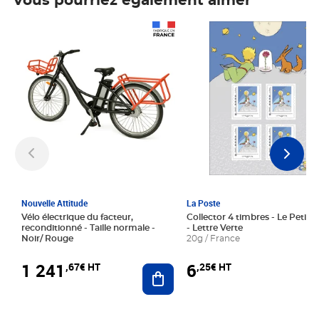
Vous pourriez également aimer
Prix 1 241,67€ HT
Prix 6,25€ HT
Nouvelle Attitude
La Poste
Vélo électrique du facteur,
Collector 4 timbres - Le Petit P
reconditionné - Taille normale -
- Lettre Verte
Noir/ Rouge
20g / France
1 241
6
,67€ HT
,25€ HT
Ajouter au panier