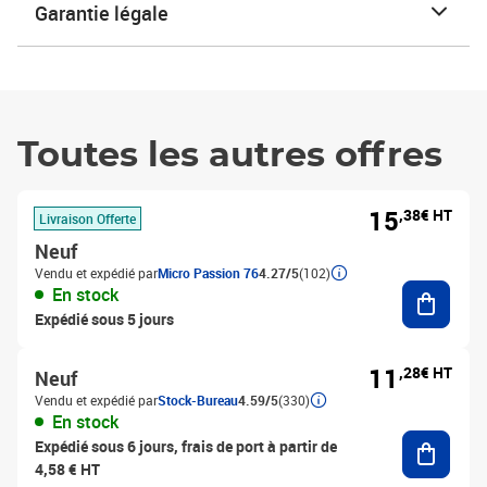
Garantie légale
Toutes les autres offres
15
,38€ HT
Livraison Offerte
Neuf
Vendu et expédié par
Micro Passion 76
4.27/5
(102)
Ajouter
En stock
Expédié sous 5 jours
11
,28€ HT
Neuf
Vendu et expédié par
Stock-Bureau
4.59/5
(330)
En stock
Ajouter
Expédié sous 6 jours, frais de port à partir de
4,58 € HT