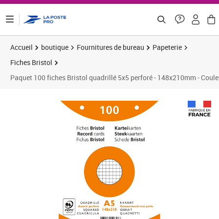
ontenu de la page
Accueil
boutique
Fournitures de bureau
Papeterie
Fiches Bristol
Paquet 100 fiches Bristol quadrillé 5x5 perforé - 148x210mm - Co
Prix 6,99€
Prix 1
Prix 1
Prix 1
Prix 2