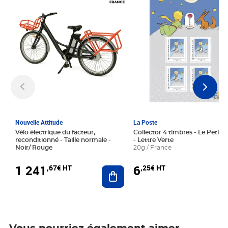
Nouvelle Attitude
La Poste
Vélo électrique du facteur,
Collector 4 timbres - Le Petit P
reconditionné - Taille normale -
- Lettre Verte
Noir/ Rouge
20g / France
1 241
6
,67€ HT
,25€ HT
Ajouter au panier