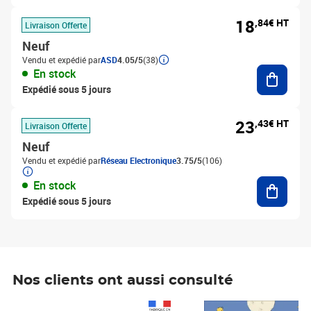
18
,84€ HT
Livraison Offerte
Neuf
Vendu et expédié par
ASD
4.05/5
(38)
Ajouter
En stock
Expédié sous 5 jours
23
,43€ HT
Livraison Offerte
Neuf
Vendu et expédié par
Réseau Electronique
3.75/5
(106)
Ajouter
En stock
Expédié sous 5 jours
Nos clients ont aussi consulté
Prix 1 241,67€ HT
Prix 6,25€ HT