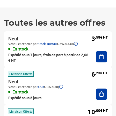
Toutes les autres offres
3
,58€ HT
Neuf
Vendu et expédié par
Stock-Bureau
4.59/5
(330)
En stock
Ajouter
Expédié sous 7 jours, frais de port à partir de 2,08
€ HT
6
,23€ HT
Livraison Offerte
Neuf
Vendu et expédié par
ASD
4.05/5
(38)
Ajouter
En stock
Expédié sous 5 jours
10
,00€ HT
Livraison Offerte