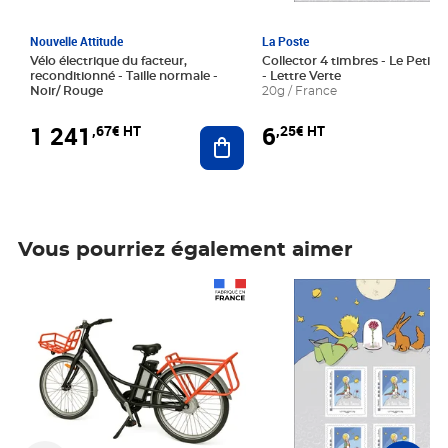
Nouvelle Attitude
La Poste
Vélo électrique du facteur,
Collector 4 timbres - Le Petit P
reconditionné - Taille normale -
- Lettre Verte
Noir/ Rouge
20g / France
1 241
6
,67€ HT
,25€ HT
Ajouter au panier
Vous pourriez également aimer
Prix 1 241,67€ HT
Prix 6,25€ HT