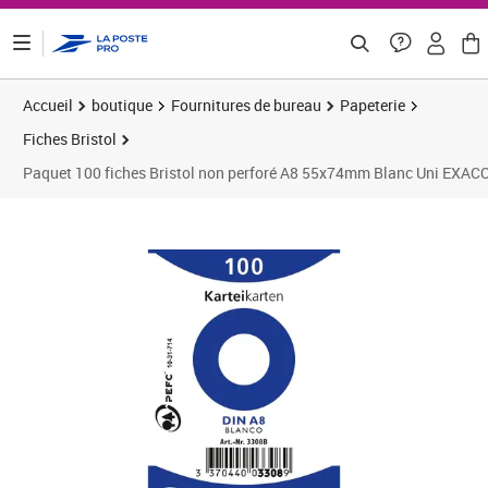
ontenu de la page
Accueil
boutique
Fournitures de bureau
Papeterie
Fiches Bristol
Paquet 100 fiches Bristol non perforé A8 55x74mm Blanc Uni EXA
Prix 5,61€
Prix 3
Prix 6
Prix 1