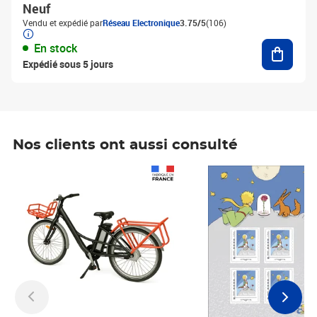
Neuf
Vendu et expédié par
Réseau Electronique
3.75/5
(106)
Ajouter
En stock
Expédié sous 5 jours
Nos clients ont aussi consulté
Prix 1 241,67€ HT
Prix 6,25€ HT