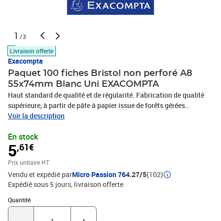
1
/3
Livraison offerte
Exacompta
Paquet 100 fiches Bristol non perforé A8
55x74mm Blanc Uni EXACOMPTA
Haut standard de qualité et de régularité. Fabrication de qualité
supérieure, à partir de pâte à papier issue de forêts gérées
durablement et blanchie en PH neutre. Rigides et pratiques, les
Voir la description
fiches bristol permettent un usage multiple et un confort d'écriture,
En stock
elles conviendront parfaitement à vos travaux pratiques, vos
5
,61€
fiches de notes… Le type de fiches (quadrillées, unies, perforées,
imprimées, couleurs assorties…) peut être facilement identifié
Prix unitaire HT
grâce à la couleur du packaging.Couleur(s) : BlancCouleur bristol :
Vendu et expédié par
Micro Passion 76
4.27/5
(102)
BlancMatière : PapierGrammage : 205G/M2Type de produit :
Expédié sous 5 jours
livraison offerte
BristolType bristol : UniPackaging : Sous filmFormat extérieur :
55x74mm
Quantité : 1
Quantité