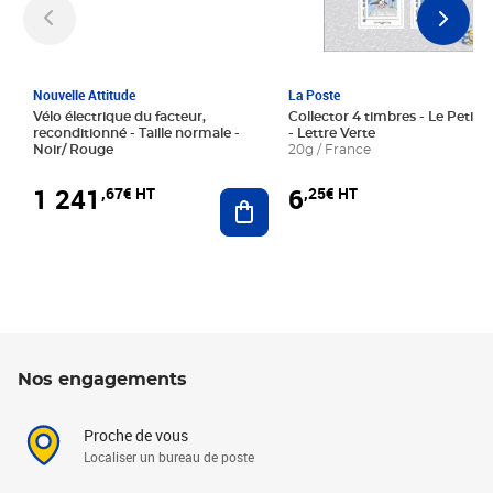
Nouvelle Attitude
La Poste
Vélo électrique du facteur,
Collector 4 timbres - Le Petit P
reconditionné - Taille normale -
- Lettre Verte
Noir/ Rouge
20g / France
1 241
6
,67€ HT
,25€ HT
Ajouter au panier
Nos engagements
Proche de vous
Localiser un bureau de poste