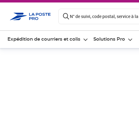
ontenu de la page
N° de suivi, code postal, service à la
Expédition de courriers et colis
Solutions Pro